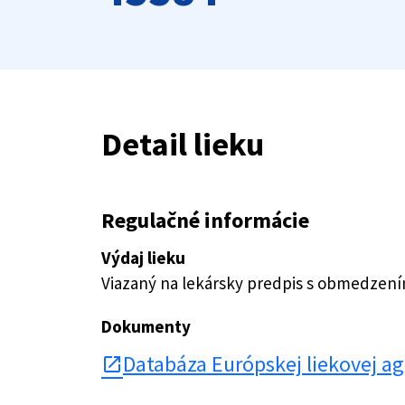
Detail lieku
Regulačné informácie
Výdaj lieku
Viazaný na lekársky predpis s obmedzen
Dokumenty
Databáza Európskej liekovej a
open_in_new