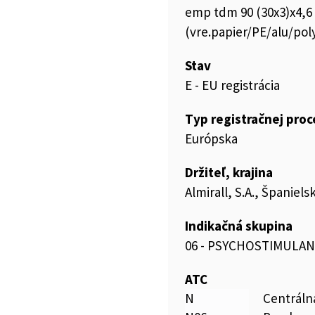
emp tdm 90 (30x3)x4,6
(vre.papier/PE/alu/poly
Stav
E - EU registrácia
Typ registračnej pro
Európska
Držiteľ, krajina
Almirall, S.A., Španiels
Indikačná skupina
06 - PSYCHOSTIMULAN
ATC
N
Centráln