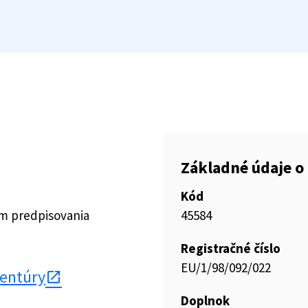
Základné údaje o 
Kód
ím predpisovania
45584
Registračné číslo
EU/1/98/092/022
gentúry
Doplnok