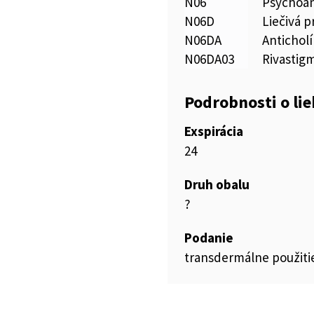
N06
Psychoan
N06D
Liečivá p
N06DA
Antichol
N06DA03
Rivastig
Podrobnosti o li
Exspirácia
24
Druh obalu
?
Podanie
transdermálne použiti