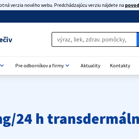
lotná verzia nového webu. Predchádzajúcu verziu nájdete na
povod
ečiv
oard_arrow_down
keyboard_arrow_down
Pre odborníkov a firmy
Aktuality
Kontakty
g/24 h transdermáln