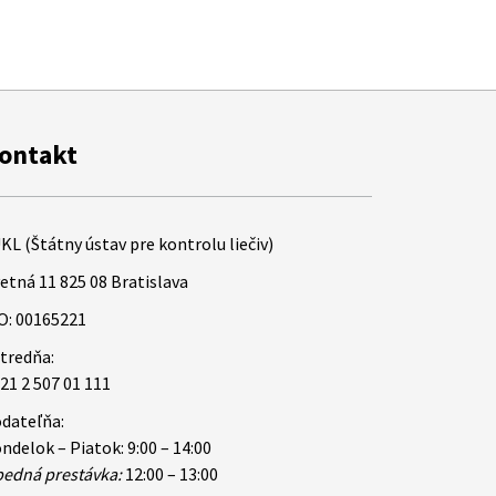
ontakt
KL (Štátny ústav pre kontrolu liečiv)
etná 11 825 08 Bratislava
O: 00165221
tredňa:
21 2 507 01 111
dateľňa:
ndelok – Piatok: 9:00 – 14:00
edná prestávka:
12:00 – 13:00