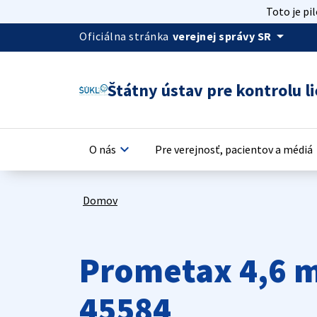
Toto je pi
arrow_drop_down
Oficiálna stránka
verejnej správy SR
Štátny ústav pre kontrolu li
keyboard_arrow_down
keyb
O nás
Pre verejnosť, pacientov a médiá
Domov
Prometax 4,6 m
45584