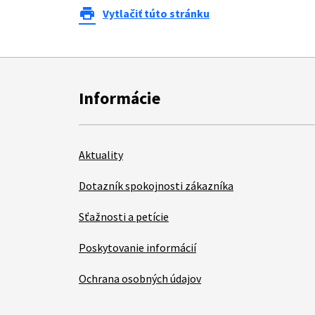
print
Vytlačiť túto stránku
Informácie
Aktuality
Dotazník spokojnosti zákazníka
Sťažnosti a petície
Poskytovanie informácií
Ochrana osobných údajov