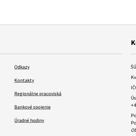
K
Odkazy
ŠÚ
Kv
Kontakty
IČ
Regionálne pracoviská
Ús
+4
Bankové spojenie
Po
Úradné hodiny
Po
Ob