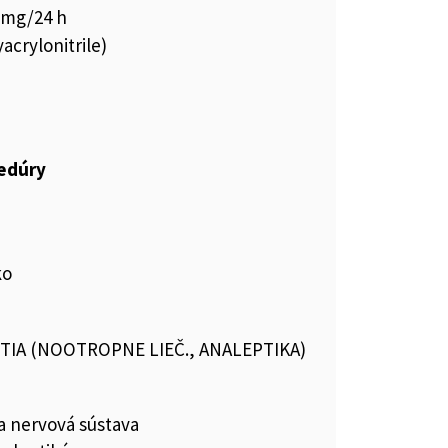
 mg/24 h
acrylonitrile)
cedúry
ko
TIA (NOOTROPNE LIEČ., ANALEPTIKA)
a nervová sústava