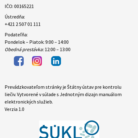
IČO: 00165221
Ústredňa:
+421 2 507 01 111
Podateľňa:
Pondelok – Piatok: 9:00 – 14:00
Obedná prestávka:
12:00 – 13:00
Prevádzkovateľom stránky je Štátny ústav pre kontrolu
Items
liečiv. Vytvorené v súlade s Jednotným dizajn manuálom
elektronických služieb.
Verzia 1.0