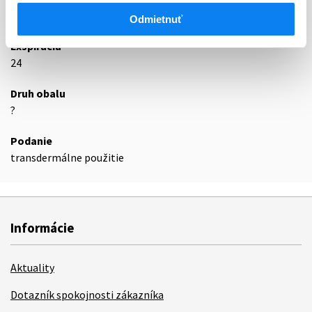
Podrobnosti o lieku
Odmietnuť
Exspirácia
24
Druh obalu
?
Podanie
transdermálne použitie
Informácie
Aktuality
Dotazník spokojnosti zákazníka