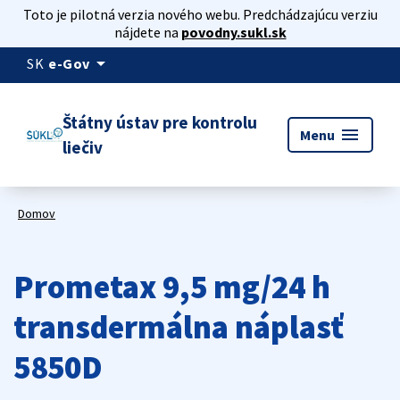
Toto je pilotná verzia nového webu. Predchádzajúcu verziu
nájdete na
povodny.sukl.sk
arrow_drop_down
SK
e-Gov
Štátny ústav pre kontrolu
menu
Menu
liečiv
Domov
Prometax 9,5 mg/24 h
transdermálna náplasť
5850D