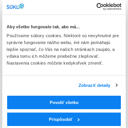
Stav
E - EU registrácia
Typ registračnej procedúry
Aby všetko fungovalo tak, ako má...
Európska
Používame súbory cookies. Niektoré sú nevyhnutné pre
Držiteľ, krajina
správne fungovanie nášho webu, iné nám pomáhajú
Almirall, S.A., Španielsko
lepšie spoznať, čo Vás na našich stránkach zaujalo, a
vďaka tomu ich môžeme priebežne zlepšovať.
Indikačná skupina
Nastavenia cookies môžete kedykoľvek zmeniť.
06 - PSYCHOSTIMULANTIA (NOOTROPNE LIEČ.,
ANALEPTIKA)
Zobraziť detaily
ATC
N
Centrálna nervová sústava
N06
Psychoanaleptiká
Povoliť všetko
N06D
Liečivá proti demencii
N06DA
Anticholínesterázy
Prispôsobiť
N06DA03
Rivastigmín