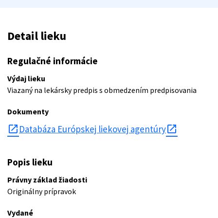
Detail lieku
Regulačné informácie
Výdaj lieku
Viazaný na lekársky predpis s obmedzením predpisovania
Dokumenty
open_in_new
Databáza Európskej liekovej agentúry
Popis lieku
Právny základ žiadosti
Originálny prípravok
Vydané