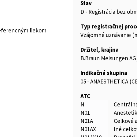
Stav
D - Registrácia bez ob
Typ registračnej pro
referencným liekom
Vzájomné uznávanie (m
Držiteľ, krajina
B.Braun Melsungen A
Indikačná skupina
05 - ANAESTHETICA (C
ATC
N
Centráln
N01
Anesteti
N01A
Celkové 
N01AX
Iné celko