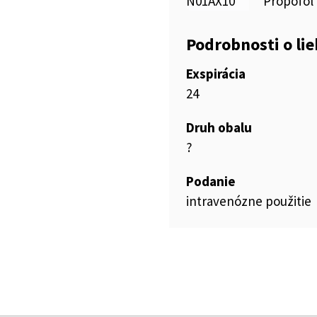
N01AX10
Propofol
Podrobnosti o li
Exspirácia
24
Druh obalu
?
Podanie
intravenózne použitie