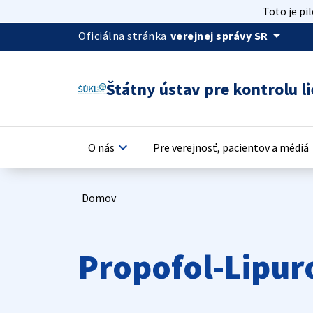
Toto je pi
arrow_drop_down
Oficiálna stránka
verejnej správy SR
Štátny ústav pre kontrolu li
keyboard_arrow_down
keyb
O nás
Pre verejnosť, pacientov a médiá
Domov
Propofol-Lipur