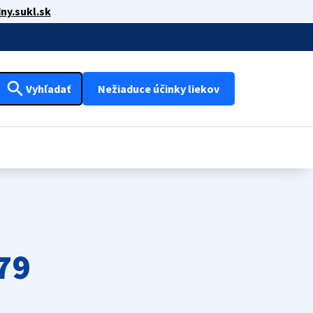
ny.sukl.sk
search
Vyhľadať
Nežiaduce účinky liekov
79