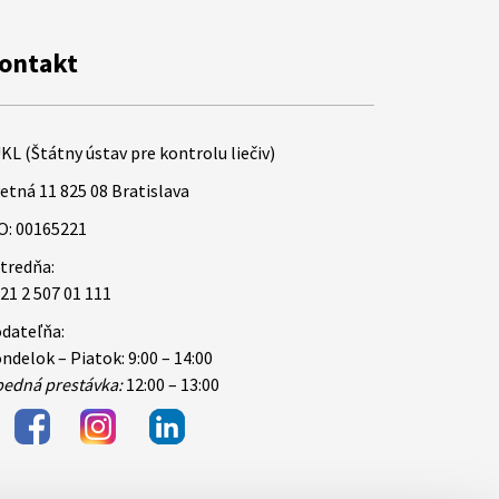
ontakt
KL (Štátny ústav pre kontrolu liečiv)
etná 11 825 08 Bratislava
O: 00165221
tredňa:
21 2 507 01 111
dateľňa:
ndelok – Piatok: 9:00 – 14:00
edná prestávka:
12:00 – 13:00