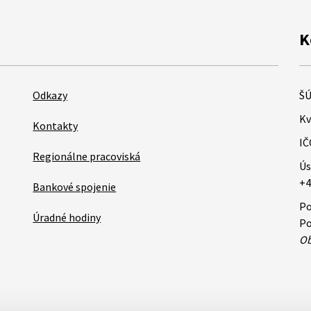
K
Odkazy
ŠÚ
Kv
Kontakty
IČ
Regionálne pracoviská
Ús
+4
Bankové spojenie
Po
Úradné hodiny
Po
Ob