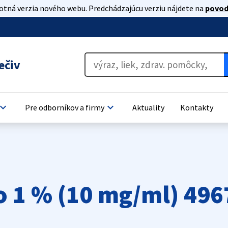
lotná verzia nového webu. Predchádzajúcu verziu nájdete na
povod
ečiv
oard_arrow_down
keyboard_arrow_down
Pre odborníkov a firmy
Aktuality
Kontakty
o 1 % (10 mg/ml) 496