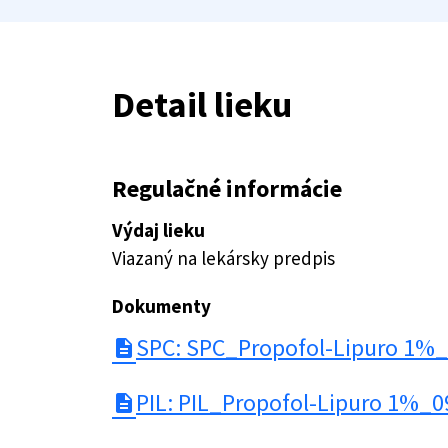
Detail lieku
Regulačné informácie
Výdaj lieku
Viazaný na lekársky predpis
Dokumenty
SPC: SPC_Propofol-Lipuro 1%
description
PIL: PIL_Propofol-Lipuro 1%_
description