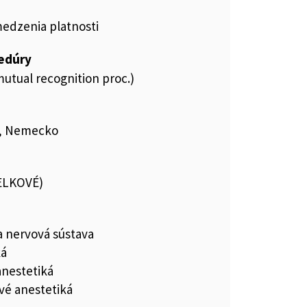
medzenia platnosti
cedúry
utual recognition proc.)
G, Nemecko
ELKOVÉ)
a nervová sústava
ká
anestetiká
vé anestetiká