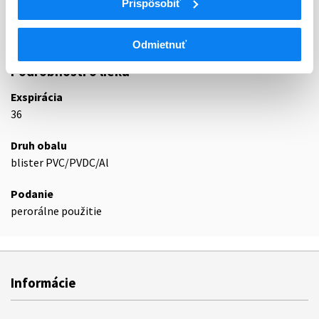
Prispôsobiť
G04C
PROSTATY
G04CX
Iné liečivá pri benígnej hyperplázii prostaty
Odmietnuť
Podrobnosti o lieku
Exspirácia
36
Druh obalu
blister PVC/PVDC/Al
Podanie
perorálne použitie
Informácie