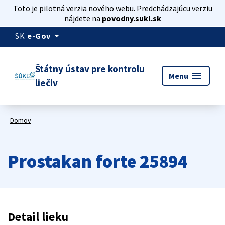
Toto je pilotná verzia nového webu. Predchádzajúcu verziu
nájdete na
povodny.sukl.sk
arrow_drop_down
SK
e-Gov
Štátny ústav pre kontrolu
menu
Menu
liečiv
Domov
Prostakan forte 25894
Detail lieku