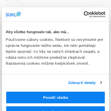
Doplnok
cps mol 200x160 mg/120 mg (blis.PVC/PVDC/Al)
Stav
D - Registrácia bez obmedzenia platnosti
Aby všetko fungovalo tak, ako má...
Používame súbory cookies. Niektoré sú nevyhnutné pre
Typ registračnej procedúry
správne fungovanie nášho webu, iné nám pomáhajú
Národná
lepšie spoznať, čo Vás na našich stránkach zaujalo, a
vďaka tomu ich môžeme priebežne zlepšovať.
Držiteľ, krajina
Nastavenia cookies môžete kedykoľvek zmeniť.
Dr. Willmar Schwabe GmbH & Co. KG, Nemecko
Indikačná skupina
87 - VARIA I
Zobraziť detaily
ATC
Povoliť všetko
G
UROGENITÁLNY TRAKT A POHLAVNÉ HORMÓNY
G04
UROLOGIKÁ
LIEČIVÁ POUŽÍVANÉ NA BENÍGNU HYPERPLÁZIU