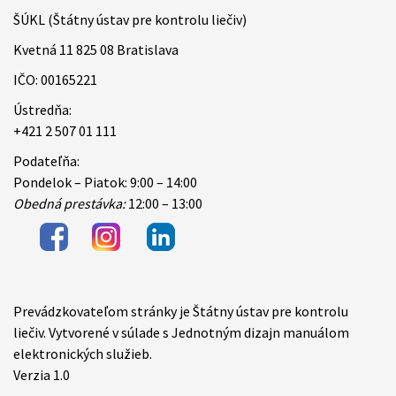
ŠÚKL (Štátny ústav pre kontrolu liečiv)
Kvetná 11 825 08 Bratislava
IČO: 00165221
Ústredňa:
+421 2 507 01 111
Podateľňa:
Pondelok – Piatok: 9:00 – 14:00
Obedná prestávka:
12:00 – 13:00
Prevádzkovateľom stránky je Štátny ústav pre kontrolu
Items
liečiv. Vytvorené v súlade s Jednotným dizajn manuálom
elektronických služieb.
Verzia 1.0