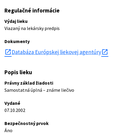
Regulačné informácie
Výdaj lieku
Viazaný na lekársky predpis
Dokumenty
open_in_new
Databáza Európskej liekovej agentúry
Popis lieku
Právny základ žiadosti
Samostatná úplná – známe liečivo
Vydané
07.10.2002
Bezpečnostný prvok
Áno