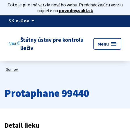
Toto je pilotná verzia nového webu. Predchádzajúcu verziu
nájdete na
povodny.sukl.sk
arrow_drop_down
SK
e-Gov
Štátny ústav pre kontrolu
menu
Menu
liečiv
Domov
Protaphane 99440
Detail lieku