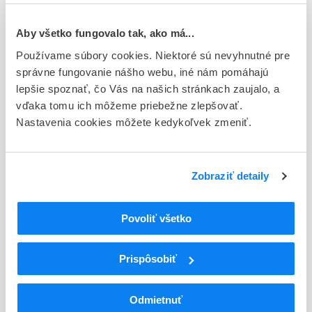
Európska
Aby všetko fungovalo tak, ako má...
Držiteľ, krajina
Používame súbory cookies. Niektoré sú nevyhnutné pre
Novo Nordisk A/S, Dánsko
správne fungovanie nášho webu, iné nám pomáhajú
Indikačná skupina
lepšie spoznať, čo Vás na našich stránkach zaujalo, a
18 - ANTIDIABETICA (VRÁTANE INZULÍNU)
vďaka tomu ich môžeme priebežne zlepšovať.
Nastavenia cookies môžete kedykoľvek zmeniť.
ATC
A
TRÁVIACI TRAKT A METABOLIZMUS
A10
ANTIDIABETIKÁ
Zobraziť detaily
A10A
INZULÍNY A ANALÓGY
Inzulíny a analógy na injekciu pôsobiace
A10AC
strednodobo
Povoliť všetko
A10AC01
Ľudský inzulín
Prispôsobiť
Podrobnosti o lieku
Exspirácia
Odmietnuť
30