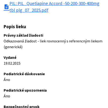
PIL: PIL_Quetiapine Accord -50-200-300-400mg
description
tbl plg_07_2025.pdf
Popis lieku
Právny základ žiadosti
Odkazovaná žiadost - liek rovnocenný s referencným liekom
(generická)
Vydané
19.02.2015
Pediatrické dávkovanie
Áno
Pediatrické upozornenia
Áno
Bezpečnostný prvok