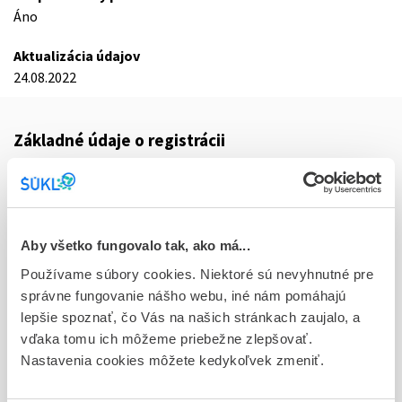
Áno
Aktualizácia údajov
24.08.2022
Základné údaje o registrácii
Kód
3088B
Registračné číslo
Aby všetko fungovalo tak, ako má...
68/0398/14-S
Používame súbory cookies. Niektoré sú nevyhnutné pre
Doplnok
správne fungovanie nášho webu, iné nám pomáhajú
tbl plg 6x50 mg (blis.PVC/PVDC/Al)
lepšie spoznať, čo Vás na našich stránkach zaujalo, a
vďaka tomu ich môžeme priebežne zlepšovať.
Stav
Nastavenia cookies môžete kedykoľvek zmeniť.
D - Registrácia bez obmedzenia platnosti