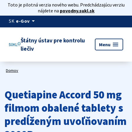
Toto je pilotná verzia nového webu. Predchádzajúcu verziu
nájdete na
povodny.sukl.sk
arrow_drop_down
SK
e-Gov
Štátny ústav pre kontrolu
menu
Menu
liečiv
Domov
Quetiapine Accord 50 mg
filmom obalené tablety s
predĺženým uvoľňovaním