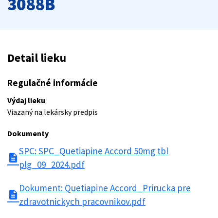
3088B
Detail lieku
Regulačné informácie
Výdaj lieku
Viazaný na lekársky predpis
Dokumenty
SPC: SPC_Quetiapine Accord 50mg tbl
description
plg_09_2024.pdf
Dokument: Quetiapine Accord_Prirucka pre
description
zdravotnickych pracovnikov.pdf