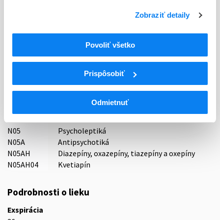
Typ registračnej procedúry
Zobraziť detaily
Decentralizovaná
Držiteľ, krajina
Povoliť všetko
Accord Healthcare Polska Sp. z o.o., Poľsko
Prispôsobiť
Indikačná skupina
68 - ANTIPSYCHOTICA (NEUROLEPTICA)
Odmietnuť
ATC
N
Centrálna nervová sústava
N05
Psycholeptiká
N05A
Antipsychotiká
N05AH
Diazepíny, oxazepíny, tiazepíny a oxepíny
N05AH04
Kvetiapín
Podrobnosti o lieku
Exspirácia