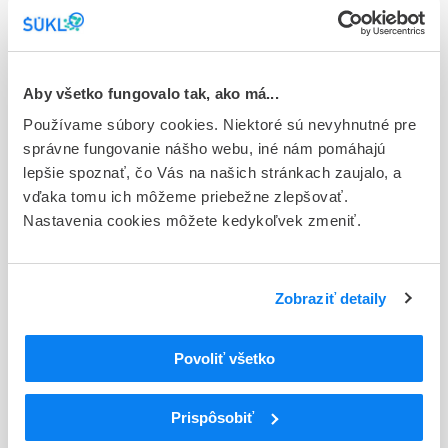
Stav
E - EU registrácia
Aby všetko fungovalo tak, ako má...
Typ registračnej procedúry
Používame súbory cookies. Niektoré sú nevyhnutné pre
Európska
správne fungovanie nášho webu, iné nám pomáhajú
Držiteľ, krajina
lepšie spoznať, čo Vás na našich stránkach zaujalo, a
ratiopharm GmbH, Nemecko
vďaka tomu ich môžeme priebežne zlepšovať.
Nastavenia cookies môžete kedykoľvek zmeniť.
Indikačná skupina
59 - IMMUNOPRAEPARATA
Zobraziť detaily
ATC
L
Cytostatiká a imunomodulátory
L03
Imunomodulátory/-stimulanciá (zmena WHO)
Povoliť všetko
L03A
Imunostimulanciá (zmena WHO)
L03AA
Faktory stimulujúce kolónie
Prispôsobiť
L03AA02
Filgrastim