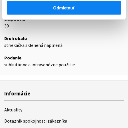
Podrobnosti o lieku
Odmietnuť
Exspirácia
30
Druh obalu
striekačka sklenená naplnená
Podanie
subkutánne a intravenózne použitie
Informácie
Aktuality
Dotazník spokojnosti zákazníka