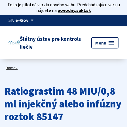
Toto je pilotná verzia nového webu. Predchádzajúcu verziu
nájdete na
povodny.sukl.sk
arrow_drop_down
SK
e-Gov
Štátny ústav pre kontrolu
menu
Menu
liečiv
Domov
Ratiograstim 48 MIU/0,8
ml injekčný alebo infúzny
roztok 85147