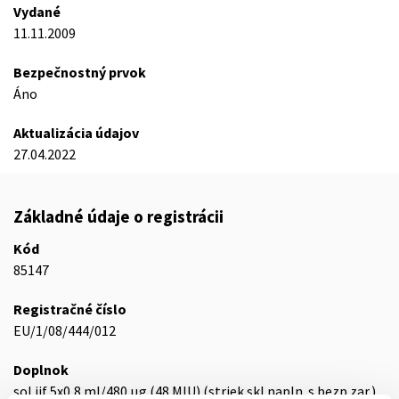
Vydané
11.11.2009
Bezpečnostný prvok
Áno
Aktualizácia údajov
27.04.2022
Základné údaje o registrácii
Kód
85147
Registračné číslo
EU/1/08/444/012
Doplnok
sol ijf 5x0,8 ml/480 µg (48 MIU) (striek.skl.napln. s bezp.zar.)