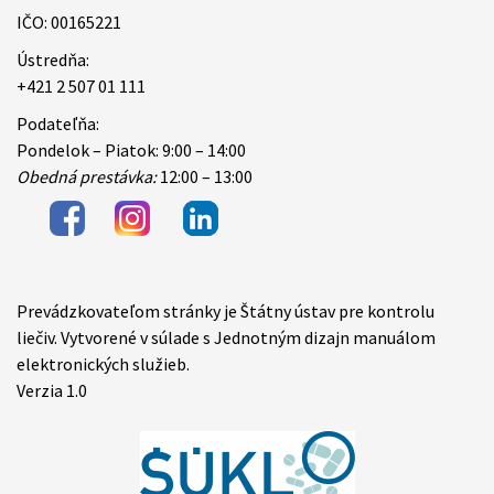
IČO: 00165221
Ústredňa:
+421 2 507 01 111
Podateľňa:
Pondelok – Piatok: 9:00 – 14:00
Obedná prestávka:
12:00 – 13:00
Prevádzkovateľom stránky je Štátny ústav pre kontrolu
Items
liečiv. Vytvorené v súlade s Jednotným dizajn manuálom
elektronických služieb.
Verzia 1.0