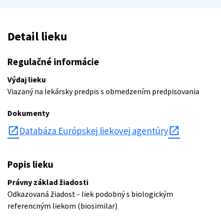
Detail lieku
Regulačné informácie
Výdaj lieku
Viazaný na lekársky predpis s obmedzením predpisovania
Dokumenty
open_in_new
Databáza Európskej liekovej agentúry
Popis lieku
Právny základ žiadosti
Odkazovaná žiadost - liek podobný s biologickým
referencným liekom (biosimilar)