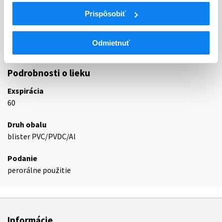
DIURETIKÁ SO SLABŠÍM ÚČINKOM, S
Prispôsobiť
C03B
VÝNIMKOU TIAZIDOV
C03BA
Sulfónamidy samotné
Odmietnuť
C03BA11
Indapamid
Podrobnosti o lieku
Exspirácia
60
Druh obalu
blister PVC/PVDC/Al
Podanie
perorálne použitie
Informácie