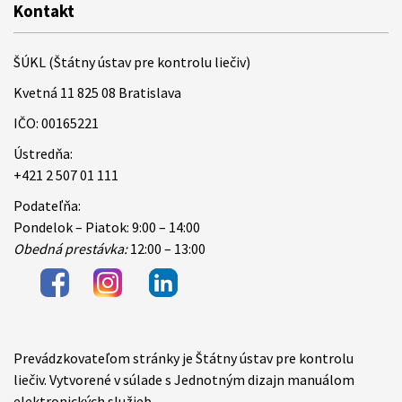
Kontakt
ŠÚKL (Štátny ústav pre kontrolu liečiv)
Kvetná 11 825 08 Bratislava
IČO: 00165221
Ústredňa:
+421 2 507 01 111
Podateľňa:
Pondelok – Piatok: 9:00 – 14:00
Obedná prestávka:
12:00 – 13:00
Prevádzkovateľom stránky je Štátny ústav pre kontrolu
Items
liečiv. Vytvorené v súlade s Jednotným dizajn manuálom
elektronických služieb.