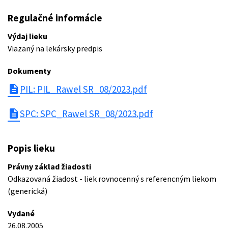
Regulačné informácie
Výdaj lieku
Viazaný na lekársky predpis
Dokumenty
description
PIL: PIL_Rawel SR_08/2023.pdf
description
SPC: SPC_Rawel SR_08/2023.pdf
Popis lieku
Právny základ žiadosti
Odkazovaná žiadost - liek rovnocenný s referencným liekom
(generická)
Vydané
26.08.2005