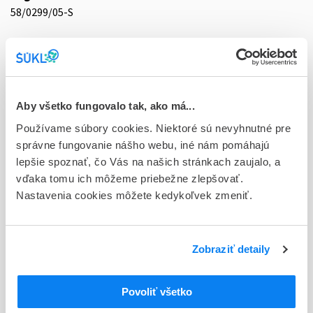
58/0299/05-S
Doplnok
tbl plg 90x1,5 mg (blister PVC/PVDc/Al)
Stav
D - Registrácia bez obmedzenia platnosti
Aby všetko fungovalo tak, ako má...
Používame súbory cookies. Niektoré sú nevyhnutné pre
Typ registračnej procedúry
správne fungovanie nášho webu, iné nám pomáhajú
Vzájomné uznávanie (mutual recognition proc.)
lepšie spoznať, čo Vás na našich stránkach zaujalo, a
vďaka tomu ich môžeme priebežne zlepšovať.
Držiteľ, krajina
Nastavenia cookies môžete kedykoľvek zmeniť.
KRKA, d.d., Novo mesto, Slovinsko
Indikačná skupina
58 - HYPOTENSIVA
Zobraziť detaily
ATC
Povoliť všetko
C
KARDIOVASKULÁRNY SYSTÉM
C03
DIURETIKÁ