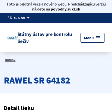
Toto je pilotná verzia nového webu. Predchádzajúcu verziu
nájdete na
povodny.sukl.sk
arrow_drop_down
SK
e-Gov
Štátny ústav pre kontrolu
menu
Menu
liečiv
Domov
RAWEL SR 64182
Detail lieku