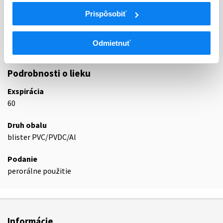
DIURETIKÁ SO SLABŠÍM ÚČINKOM, S
Prispôsobiť
C03B
VÝNIMKOU TIAZIDOV
C03BA
Sulfónamidy samotné
Odmietnuť
C03BA11
Indapamid
Podrobnosti o lieku
Exspirácia
60
Druh obalu
blister PVC/PVDC/Al
Podanie
perorálne použitie
Informácie