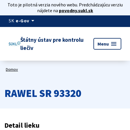
Toto je pilotná verzia nového webu. Predchádzajúcu verziu
nájdete na
povodny.sukl.sk
arrow_drop_down
SK
e-Gov
Štátny ústav pre kontrolu
menu
Menu
liečiv
Domov
RAWEL SR 93320
Detail lieku