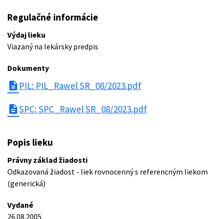
Regulačné informácie
Výdaj lieku
Viazaný na lekársky predpis
Dokumenty
description
PIL: PIL_Rawel SR_08/2023.pdf
description
SPC: SPC_Rawel SR_08/2023.pdf
Popis lieku
Právny základ žiadosti
Odkazovaná žiadost - liek rovnocenný s referencným liekom
(generická)
Vydané
26.08.2005