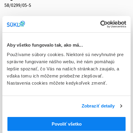
58/0299/05-S
Doplnok
tbl plg 30x1,5 mg (blister PVC/PVDc/Al)
Stav
D - Registrácia bez obmedzenia platnosti
Aby všetko fungovalo tak, ako má...
Používame súbory cookies. Niektoré sú nevyhnutné pre
Typ registračnej procedúry
správne fungovanie nášho webu, iné nám pomáhajú
Vzájomné uznávanie (mutual recognition proc.)
lepšie spoznať, čo Vás na našich stránkach zaujalo, a
vďaka tomu ich môžeme priebežne zlepšovať.
Držiteľ, krajina
Nastavenia cookies môžete kedykoľvek zmeniť.
KRKA, d.d., Novo mesto, Slovinsko
Indikačná skupina
58 - HYPOTENSIVA
Zobraziť detaily
ATC
Povoliť všetko
C
KARDIOVASKULÁRNY SYSTÉM
C03
DIURETIKÁ