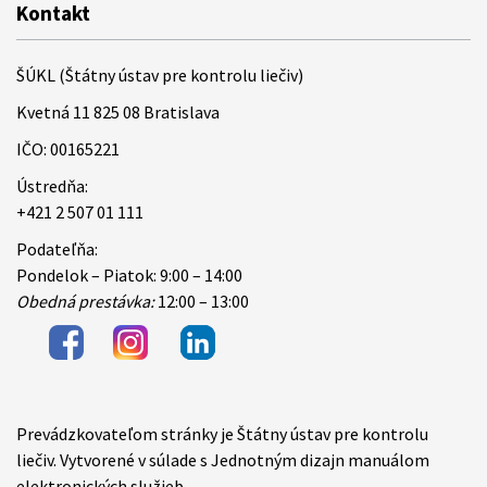
Kontakt
ŠÚKL (Štátny ústav pre kontrolu liečiv)
Kvetná 11 825 08 Bratislava
IČO: 00165221
Ústredňa:
+421 2 507 01 111
Podateľňa:
Pondelok – Piatok: 9:00 – 14:00
Obedná prestávka:
12:00 – 13:00
Prevádzkovateľom stránky je Štátny ústav pre kontrolu
Items
liečiv. Vytvorené v súlade s Jednotným dizajn manuálom
elektronických služieb.