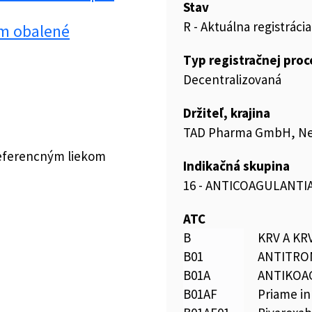
Stav
R - Aktuálna registrácia
m obalené
Typ registračnej pro
Decentralizovaná
Držiteľ, krajina
TAD Pharma GmbH, N
referencným liekom
Indikačná skupina
16 - ANTICOAGULANTIA
ATC
B
KRV A K
B01
ANTITRO
B01A
ANTIKOA
B01AF
Priame in