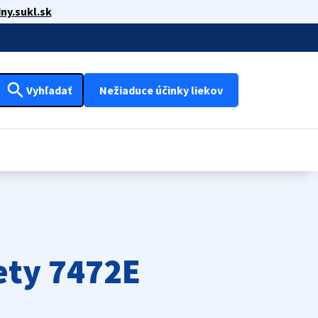
ny.sukl.sk
search
Vyhľadať
Nežiaduce účinky liekov
ety 7472E