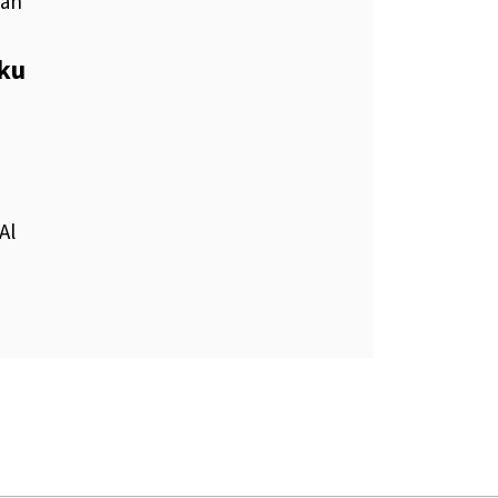
bán
eku
Al