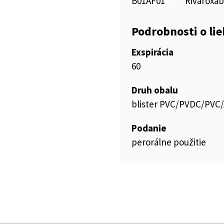
B01AF01
Rivaroxa
Podrobnosti o li
Exspirácia
60
Druh obalu
blister PVC/PVDC/PVC/
Podanie
perorálne použitie