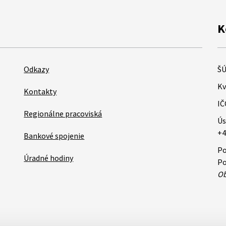
K
Odkazy
ŠÚ
Kv
Kontakty
IČ
Regionálne pracoviská
Ús
+4
Bankové spojenie
Po
Úradné hodiny
Po
Ob