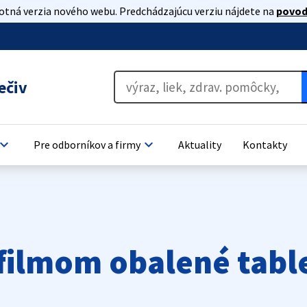
lotná verzia nového webu. Predchádzajúcu verziu nájdete na
povod
ečiv
oard_arrow_down
keyboard_arrow_down
Pre odborníkov a firmy
Aktuality
Kontakty
filmom obalené tabl