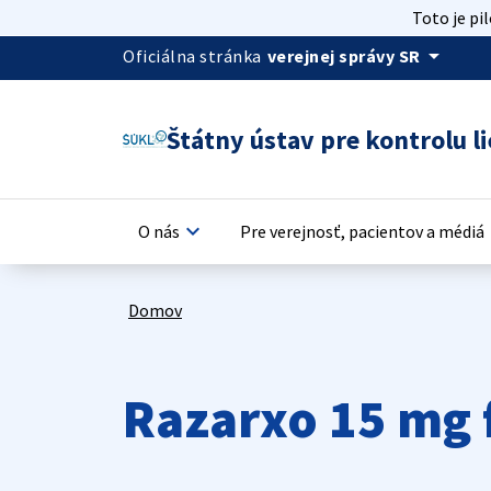
Toto je pi
arrow_drop_down
Oficiálna stránka
verejnej správy SR
Štátny ústav pre kontrolu li
keyboard_arrow_down
keyb
O nás
Pre verejnosť, pacientov a médiá
Domov
Razarxo 15 mg 