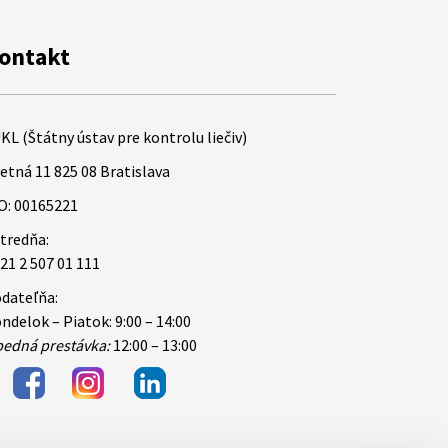
ontakt
KL (Štátny ústav pre kontrolu liečiv)
etná 11 825 08 Bratislava
O: 00165221
tredňa:
21 2 507 01 111
dateľňa:
ndelok – Piatok: 9:00 – 14:00
edná prestávka:
12:00 – 13:00