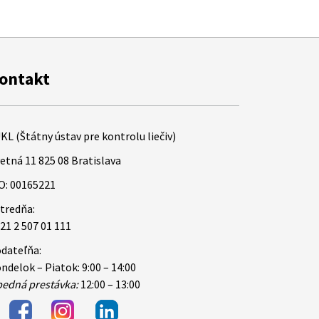
ontakt
KL (Štátny ústav pre kontrolu liečiv)
etná 11 825 08 Bratislava
O: 00165221
tredňa:
21 2 507 01 111
dateľňa:
ndelok – Piatok: 9:00 – 14:00
edná prestávka:
12:00 – 13:00