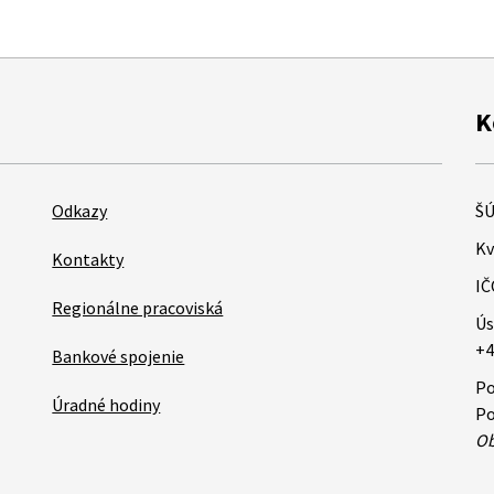
K
Odkazy
ŠÚ
Kv
Kontakty
IČ
Regionálne pracoviská
Ús
+4
Bankové spojenie
Po
Úradné hodiny
Po
Ob