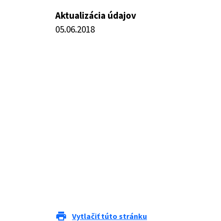
Aktualizácia údajov
05.06.2018
print
Vytlačiť túto stránku