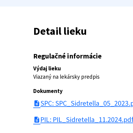
Detail lieku
Regulačné informácie
Výdaj lieku
Viazaný na lekársky predpis
Dokumenty
SPC: SPC_Sidretella_05_2023.
description
PIL: PIL_Sidretella_11.2024.pd
description