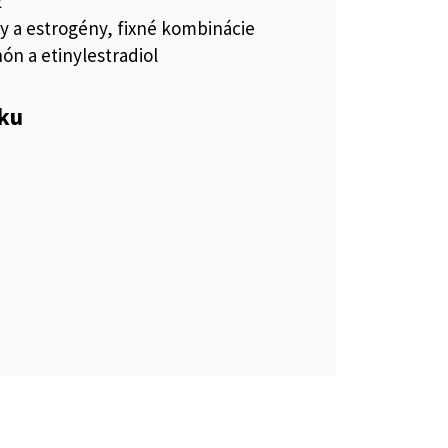
E
 a estrogény, fixné kombinácie
ón a etinylestradiol
eku