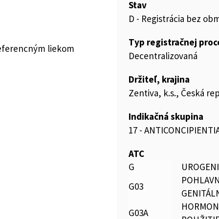
Stav
D - Registrácia bez ob
Typ registračnej pro
referencným liekom
Decentralizovaná
Držiteľ, krajina
Zentiva, k.s., Česká re
Indikačná skupina
17 - ANTICONCIPIENTI
ATC
G
UROGENI
POHLAVN
G03
GENITÁL
HORMONÁ
G03A