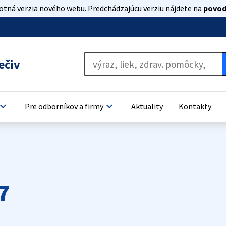
lotná verzia nového webu. Predchádzajúcu verziu nájdete na
povod
ečiv
oard_arrow_down
keyboard_arrow_down
Pre odborníkov a firmy
Aktuality
Kontakty
7