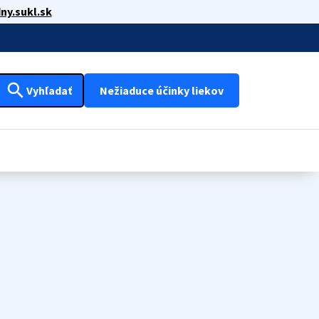
ny.sukl.sk
search
Vyhľadať
Nežiaduce účinky liekov