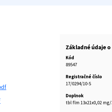
Základné údaje o 
Kód
89547
Registračné číslo
17/0294/10-S
pdf
Doplnok
f
tbl flm 13x21x0,02 mg/