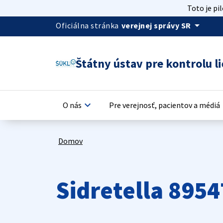
Toto je pi
arrow_drop_down
Oficiálna stránka
verejnej správy SR
Štátny ústav pre kontrolu li
keyboard_arrow_down
keyb
O nás
Pre verejnosť, pacientov a médiá
Domov
Sidretella 8954