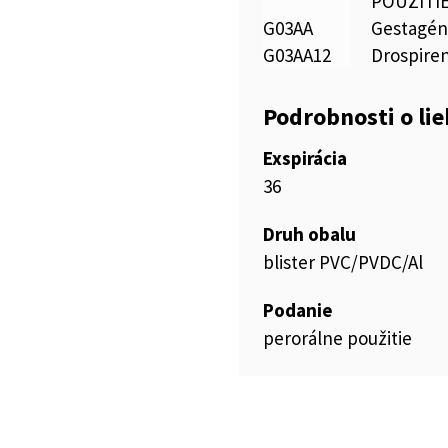
POUŽITI
G03AA
Gestagény
G03AA12
Drospiren
Podrobnosti o li
Exspirácia
36
Druh obalu
blister PVC/PVDC/Al
Podanie
perorálne použitie