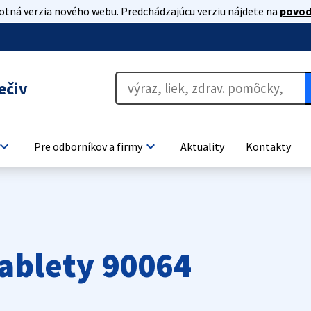
lotná verzia nového webu. Predchádzajúcu verziu nájdete na
povod
ečiv
oard_arrow_down
keyboard_arrow_down
Pre odborníkov a firmy
Aktuality
Kontakty
tablety 90064