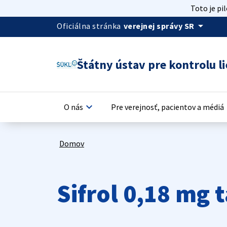
Toto je pi
arrow_drop_down
Oficiálna stránka
verejnej správy SR
Štátny ústav pre kontrolu li
keyboard_arrow_down
keyb
O nás
Pre verejnosť, pacientov a médiá
Domov
Sifrol 0,18 mg 