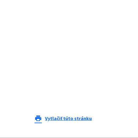
print
Vytlačiť túto stránku