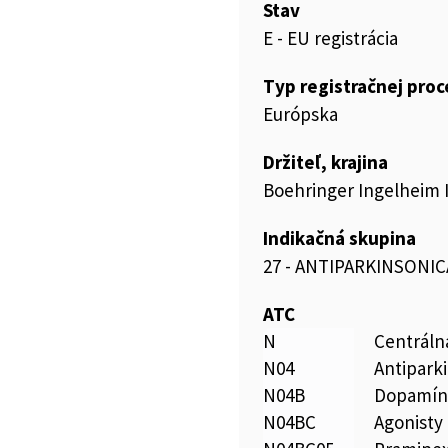
Stav
E - EU registrácia
Typ registračnej pro
Európska
Držiteľ, krajina
Boehringer Ingelheim
Indikačná skupina
27 - ANTIPARKINSONIC
ATC
N
Centráln
N04
Antipark
N04B
Dopamíne
N04BC
Agonisty