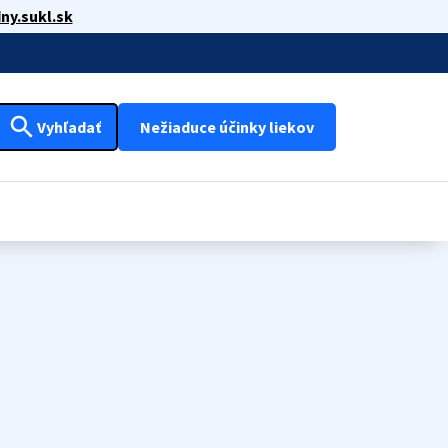
ny.sukl.sk
search
Vyhľadať
Nežiaduce účinky liekov