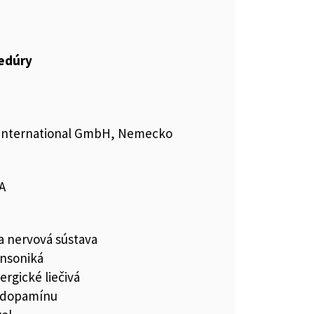
cedúry
 International GmbH, Nemecko
A
a nervová sústava
insoniká
rgické liečivá
 dopamínu