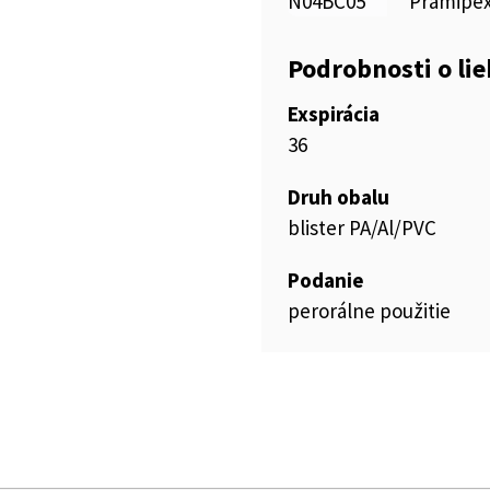
N04BC05
Pramipex
Podrobnosti o li
Exspirácia
36
Druh obalu
blister PA/Al/PVC
Podanie
perorálne použitie