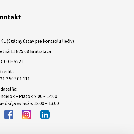
ontakt
KL (Štátny ústav pre kontrolu liečiv)
etná 11 825 08 Bratislava
O: 00165221
tredňa:
21 2 507 01 111
dateľňa:
ndelok – Piatok: 9:00 – 14:00
edná prestávka:
12:00 – 13:00