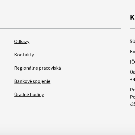
K
Odkazy
ŠÚ
Kv
Kontakty
IČ
Regionálne pracoviská
Ús
+4
Bankové spojenie
Po
Úradné hodiny
Po
Ob