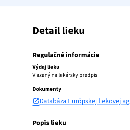
Detail lieku
Regulačné informácie
Výdaj lieku
Viazaný na lekársky predpis
Dokumenty
Databáza Európskej liekovej a
open_in_new
Popis lieku