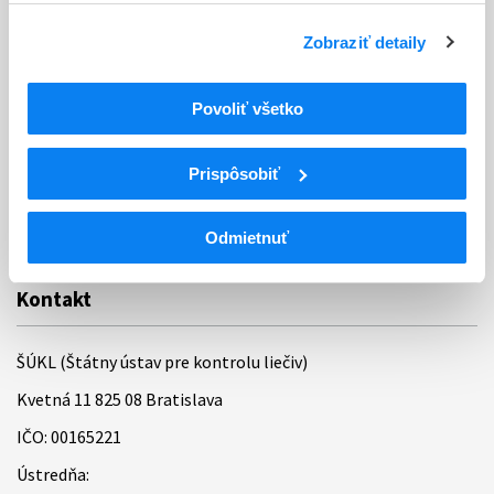
Ochrana osobných údajov
Zobraziť detaily
Odkazy
Kontakty
Povoliť všetko
Regionálne pracoviská
Prispôsobiť
Bankové spojenie
Úradné hodiny
Odmietnuť
Kontakt
ŠÚKL (Štátny ústav pre kontrolu liečiv)
Kvetná 11 825 08 Bratislava
IČO: 00165221
Ústredňa: