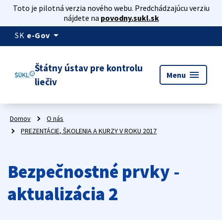
Toto je pilotná verzia nového webu. Predchádzajúcu verziu
nájdete na
povodny.sukl.sk
arrow_drop_down
SK
e-Gov
Štátny ústav pre kontrolu
menu
Menu
liečiv
Domov
O nás
PREZENTÁCIE, ŠKOLENIA A KURZY V ROKU 2017
Bezpečnostné prvky -
aktualizácia 2