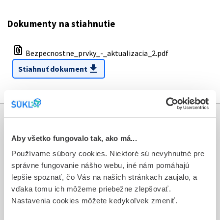
Dokumenty na stiahnutie
file_present
Bezpecnostne_prvky_-_aktualizacia_2.pdf
download
Stiahnuť dokument
Informácie
Aby všetko fungovalo tak, ako má...
Aktuality
Používame súbory cookies. Niektoré sú nevyhnutné pre
správne fungovanie nášho webu, iné nám pomáhajú
Dotazník spokojnosti zákazníka
lepšie spoznať, čo Vás na našich stránkach zaujalo, a
vďaka tomu ich môžeme priebežne zlepšovať.
Sťažnosti a petície
Nastavenia cookies môžete kedykoľvek zmeniť.
Poskytovanie informácií