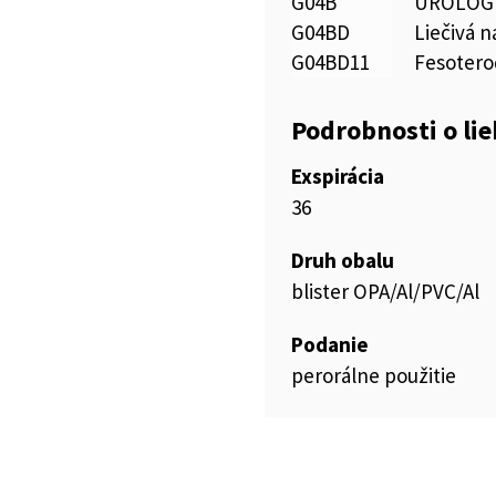
G04B
UROLOG
G04BD
Liečivá 
G04BD11
Fesotero
Podrobnosti o li
Exspirácia
36
Druh obalu
blister OPA/Al/PVC/Al
Podanie
perorálne použitie