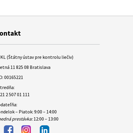
ontakt
KL (Štátny ústav pre kontrolu liečiv)
etná 11 825 08 Bratislava
O: 00165221
tredňa:
21 2 507 01 111
dateľňa:
ndelok – Piatok: 9:00 – 14:00
edná prestávka:
12:00 – 13:00