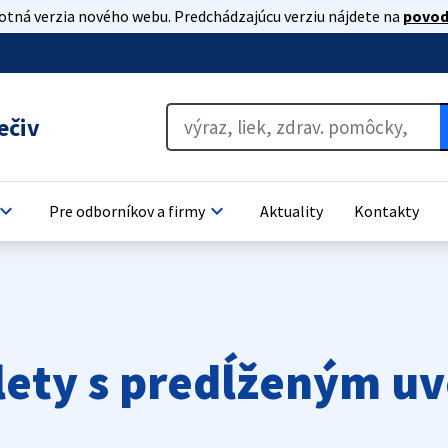
lotná verzia nového webu. Predchádzajúcu verziu nájdete na
povod
ečiv
oard_arrow_down
keyboard_arrow_down
Pre odborníkov a firmy
Aktuality
Kontakty
lety s predĺženým u