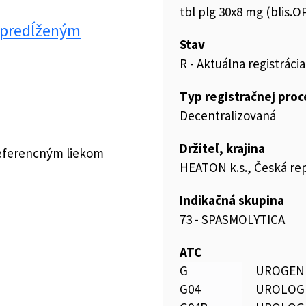
tbl plg 30x8 mg (blis.O
 predĺženým
Stav
R - Aktuálna registrácia
Typ registračnej pro
Decentralizovaná
Držiteľ, krajina
referencným liekom
HEATON k.s., Česká re
Indikačná skupina
73 - SPASMOLYTICA
ATC
G
UROGENI
G04
UROLOG