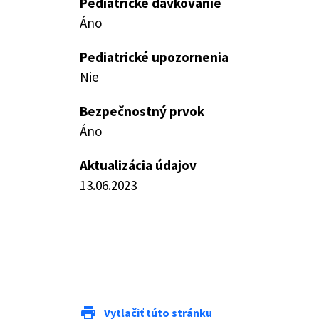
Pediatrické dávkovanie
Áno
Pediatrické upozornenia
Nie
Bezpečnostný prvok
Áno
Aktualizácia údajov
13.06.2023
print
Vytlačiť túto stránku