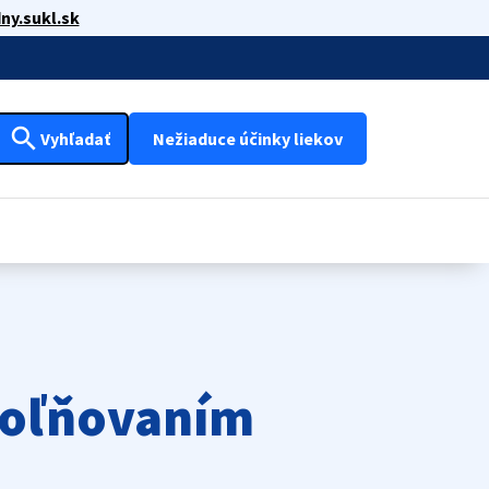
ny.sukl.sk
search
Vyhľadať
Nežiaduce účinky liekov
voľňovaním