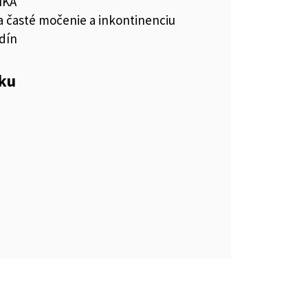
IKÁ
na časté močenie a inkontinenciu
dín
eku