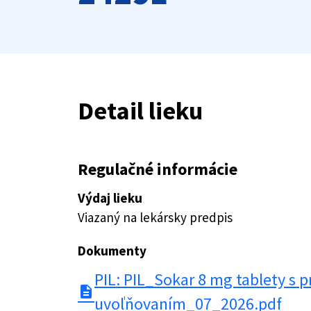
Detail lieku
Regulačné informácie
Výdaj lieku
Viazaný na lekársky predpis
Dokumenty
PIL: PIL_Sokar 8 mg tablety s 
description
uvoľňovaním_07_2026.pdf