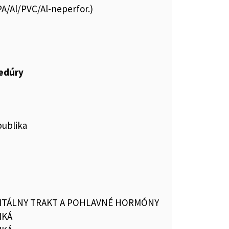
PA/Al/PVC/Al-neperfor.)
cedúry
publika
TÁLNY TRAKT A POHLAVNÉ HORMÓNY
IKÁ