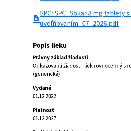
SPC: SPC_Sokar 8 mg tablety s
description
uvoľňovaním_07_2026.pdf
Popis lieku
Právny základ žiadosti
Odkazovaná žiadost - liek rovnocenný s 
(generická)
Vydané
01.12.2022
Platnosť
01.12.2027