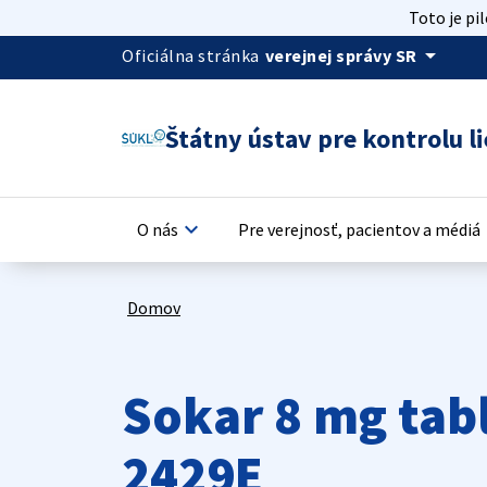
Toto je pi
arrow_drop_down
Oficiálna stránka
verejnej správy SR
Štátny ústav pre kontrolu li
keyboard_arrow_down
keyb
O nás
Pre verejnosť, pacientov a médiá
Domov
Sokar 8 mg tab
2429E