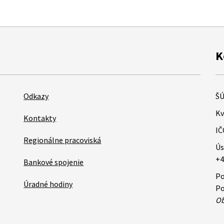
K
Odkazy
ŠÚ
Kv
Kontakty
IČ
Regionálne pracoviská
Ús
+4
Bankové spojenie
Po
Úradné hodiny
Po
Ob