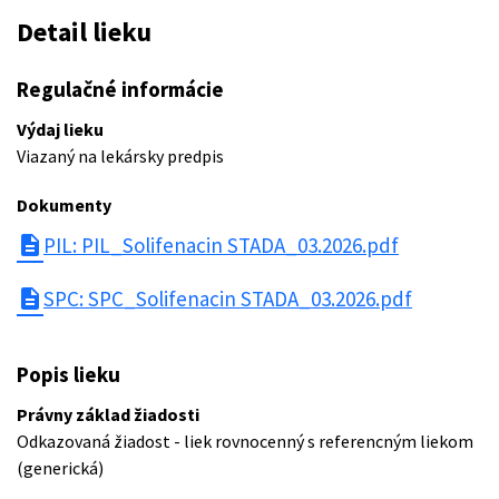
Detail lieku
Regulačné informácie
Výdaj lieku
Viazaný na lekársky predpis
Dokumenty
description
PIL: PIL_Solifenacin STADA_03.2026.pdf
description
SPC: SPC_Solifenacin STADA_03.2026.pdf
Popis lieku
Právny základ žiadosti
Odkazovaná žiadost - liek rovnocenný s referencným liekom
(generická)