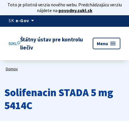
Toto je pilotná verzia nového webu. Predchádzajúcu verziu
nájdete na
povodny.sukl.sk
arrow_drop_down
SK
e-Gov
Štátny ústav pre kontrolu
menu
Menu
liečiv
Domov
Solifenacin STADA 5 mg
5414C