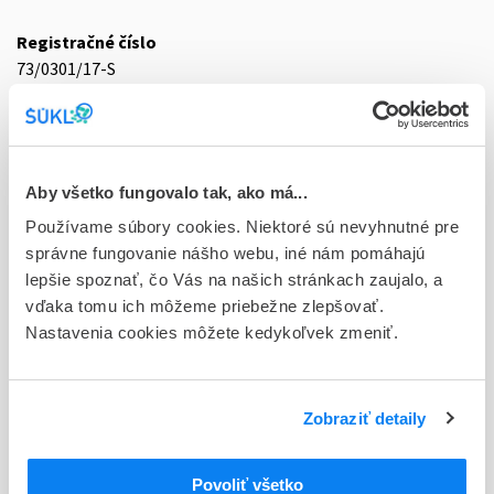
Registračné číslo
73/0301/17-S
Doplnok
tbl flm 105x5 mg (blis.PVC/Al)
Stav
Aby všetko fungovalo tak, ako má...
D - Registrácia bez obmedzenia platnosti
Používame súbory cookies. Niektoré sú nevyhnutné pre
správne fungovanie nášho webu, iné nám pomáhajú
Typ registračnej procedúry
lepšie spoznať, čo Vás na našich stránkach zaujalo, a
Decentralizovaná
vďaka tomu ich môžeme priebežne zlepšovať.
Nastavenia cookies môžete kedykoľvek zmeniť.
Držiteľ, krajina
STADA Arzneimittel AG, Nemecko
Indikačná skupina
Zobraziť detaily
73 - SPASMOLYTICA
Povoliť všetko
ATC