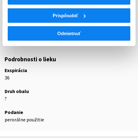
UROGENITÁLNY TRAKT A POHLAVNÉ
G
HORMÓNY
Prispôsobiť
G04
UROLOGIKÁ
G04B
UROLOGIKÁ
Odmietnuť
G04BD
Liečivá na časté močenie a inkontinenciu
G04BD08
Solifenacín
Podrobnosti o lieku
Exspirácia
36
Druh obalu
?
Podanie
perorálne použitie