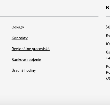
K
Odkazy
ŠÚ
Kv
Kontakty
IČ
Regionálne pracoviská
Ús
+4
Bankové spojenie
Po
Úradné hodiny
Po
Ob