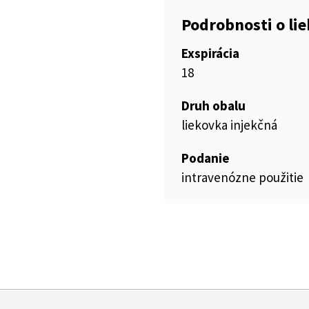
Podrobnosti o li
Exspirácia
18
Druh obalu
liekovka injekčná
Podanie
intravenózne použitie