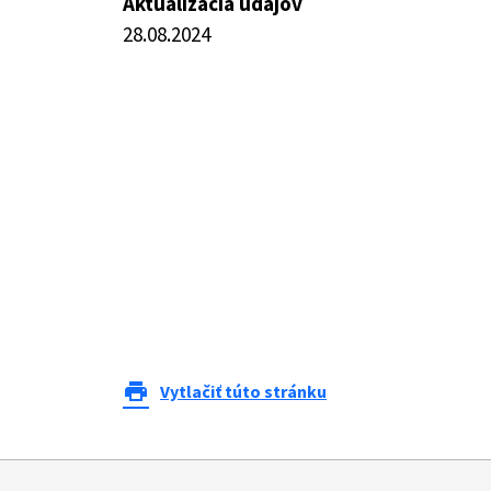
Aktualizácia údajov
28.08.2024
print
Vytlačiť túto stránku