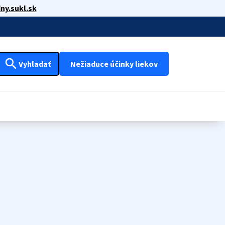
ny.sukl.sk
search
Vyhľadať
Nežiaduce účinky liekov