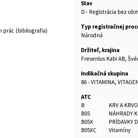
Stav
D - Registrácia bez ob
Typ registračnej pro
prác (bibliografia)
Národná
Držiteľ, krajina
Fresenius Kabi AB, Šv
Indikačná skupina
86 - VITAMINA, VITAGE
ATC
B
KRV A KRV
B05
NÁHRADY K
B05X
PRÍDAVKY 
B05XC
Vitamíny