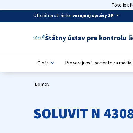
Toto je pi
arrow_drop_down
Oficiálna stránka
verejnej správy SR
Štátny ústav pre kontrolu li
keyboard_arrow_down
keyb
O nás
Pre verejnosť, pacientov a médiá
Domov
SOLUVIT N 430