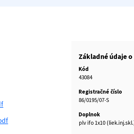
Základné údaje o 
Kód
43084
Registračné číslo
86/0195/07-S
df
Doplnok
pdf
plv ifo 1x10 (liek.inj.skl.