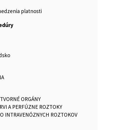
medzenia platnosti
cedúry
édsko
NA
OTVORNÉ ORGÁNY
RVI A PERFÚZNE ROZTOKY
DO INTRAVENÓZNYCH ROZTOKOV