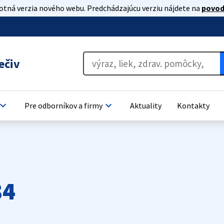
lotná verzia nového webu. Predchádzajúcu verziu nájdete na
povod
ečiv
oard_arrow_down
keyboard_arrow_down
Pre odborníkov a firmy
Aktuality
Kontakty
84