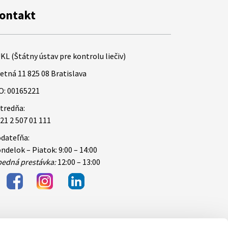
ontakt
KL (Štátny ústav pre kontrolu liečiv)
etná 11 825 08 Bratislava
O: 00165221
tredňa:
21 2 507 01 111
dateľňa:
ndelok – Piatok: 9:00 – 14:00
edná prestávka:
12:00 – 13:00