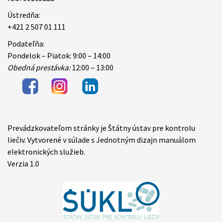
Ústredňa:
+421 2 507 01 111
Podateľňa:
Pondelok – Piatok: 9:00 – 14:00
Obedná prestávka:
12:00 – 13:00
Prevádzkovateľom stránky je Štátny ústav pre kontrolu
Items
liečiv. Vytvorené v súlade s Jednotným dizajn manuálom
elektronických služieb.
Verzia 1.0