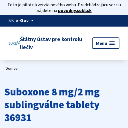
Toto je pilotná verzia nového webu. Predchádzajúcu verziu
nájdete na
povodny.sukl.sk
arrow_drop_down
SK
e-Gov
Štátny ústav pre kontrolu
menu
Menu
liečiv
Domov
Suboxone 8 mg/2 mg
sublingválne tablety
36931