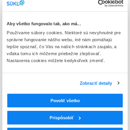
Stav
E - EU registrácia
Typ registračnej procedúry
Aby všetko fungovalo tak, ako má...
Európska
Používame súbory cookies. Niektoré sú nevyhnutné pre
správne fungovanie nášho webu, iné nám pomáhajú
Držiteľ, krajina
lepšie spoznať, čo Vás na našich stránkach zaujalo, a
Indivior Europe Limited, Írsko
vďaka tomu ich môžeme priebežne zlepšovať.
Nastavenia cookies môžete kedykoľvek zmeniť.
Indikačná skupina
19 - ANTIDOTA, DETOXICANTIA
ATC
Zobraziť detaily
N
Centrálna nervová sústava
N07
Iné liečivá na centrálnu nervovú sústavu
Povoliť všetko
N07B
Liečivá na terapiu závislostí
N07BC
Liečivá na terapiu závislosti od opioidov
N07BC51
Buprenorfín, kombinácie
Prispôsobiť