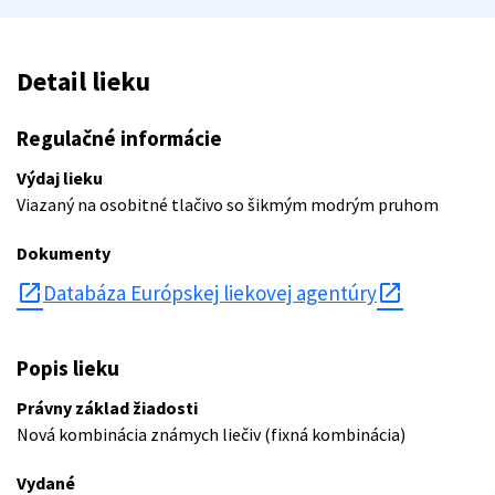
Detail lieku
Regulačné informácie
Výdaj lieku
Viazaný na osobitné tlačivo so šikmým modrým pruhom
Dokumenty
open_in_new
Databáza Európskej liekovej agentúry
Popis lieku
Právny základ žiadosti
Nová kombinácia známych liečiv (fixná kombinácia)
Vydané