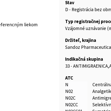
Stav
D - Registrácia bez ob
Typ registračnej pro
referencným liekom
Vzájomné uznávanie (m
Držiteľ, krajina
Sandoz Pharmaceuticals
Indikačná skupina
33 - ANTIMIGRAENICA
ATC
N
Centráln
N02
Analgeti
N02C
Antimigr
N02CC
Selektív