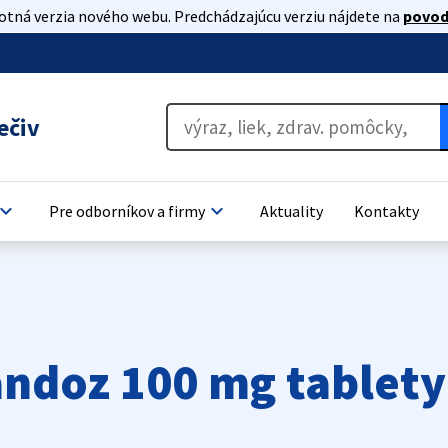
lotná verzia nového webu. Predchádzajúcu verziu nájdete na
povod
ečiv
oard_arrow_down
keyboard_arrow_down
Pre odborníkov a firmy
Aktuality
Kontakty
ndoz 100 mg tablety