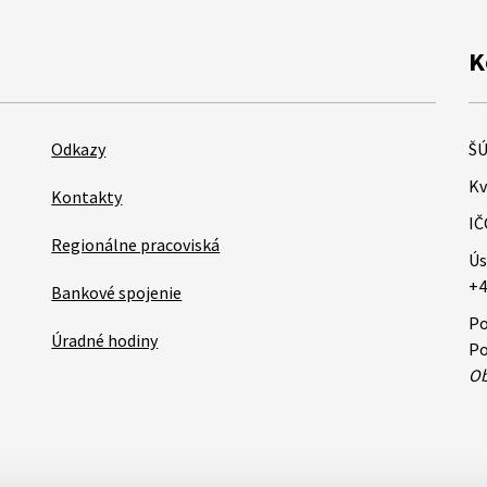
K
Odkazy
ŠÚ
Kv
Kontakty
IČ
Regionálne pracoviská
Ús
+4
Bankové spojenie
Po
Úradné hodiny
Po
Ob