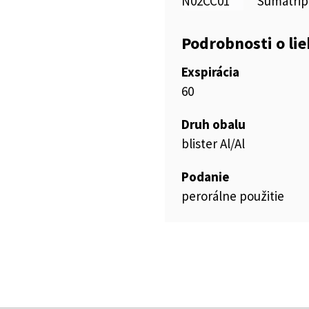
N02CC01
Sumatrip
Podrobnosti o li
Exspirácia
60
Druh obalu
blister Al/Al
Podanie
perorálne použitie