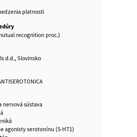
medzenia platnosti
cedúry
utual recognition proc.)
 d.d., Slovinsko
,ANTISEROTONICA
a nervová sústava
ká
eniká
ne agonisty serotonínu (5-HT1)