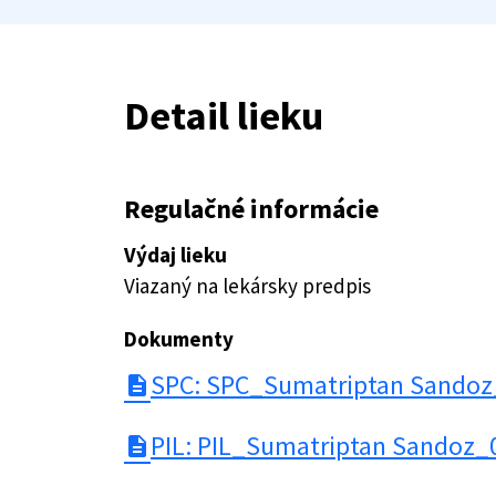
Detail lieku
Regulačné informácie
Výdaj lieku
Viazaný na lekársky predpis
Dokumenty
SPC: SPC_Sumatriptan Sandoz
description
PIL: PIL_Sumatriptan Sandoz_
description