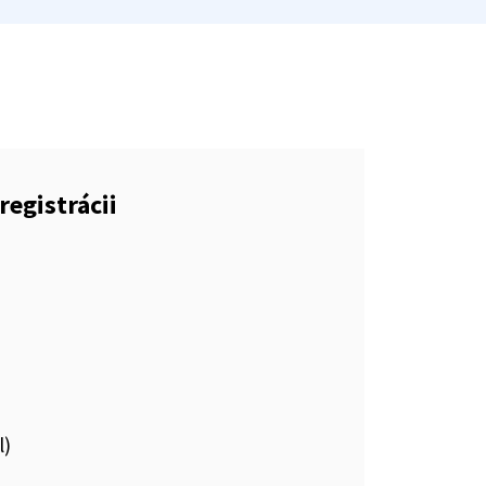
registrácii
l)