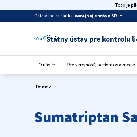
Toto je pi
arrow_drop_down
Oficiálna stránka
verejnej správy SR
Štátny ústav pre kontrolu li
keyboard_arrow_down
keyb
O nás
Pre verejnosť, pacientov a médiá
Domov
Sumatriptan Sa