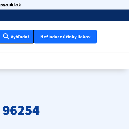
ny.sukl.sk
search
Vyhľadať
Nežiaduce účinky liekov
 96254