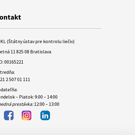
ontakt
KL (Štátny ústav pre kontrolu liečiv)
etná 11 825 08 Bratislava
O: 00165221
tredňa:
21 2 507 01 111
dateľňa:
ndelok – Piatok: 9:00 – 14:00
edná prestávka:
12:00 – 13:00