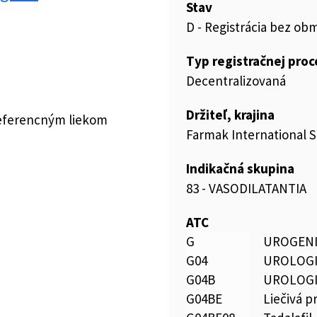
Stav
D - Registrácia bez ob
Typ registračnej pro
Decentralizovaná
Držiteľ, krajina
referencným liekom
Farmak International Sp
Indikačná skupina
83 - VASODILATANTIA
ATC
G
UROGENI
G04
UROLOG
G04B
UROLOG
G04BE
Liečivá p