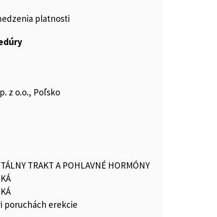
medzenia platnosti
cedúry
. z o.o., Poľsko
TÁLNY TRAKT A POHLAVNÉ HORMÓNY
IKÁ
IKÁ
ri poruchách erekcie