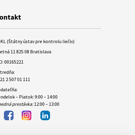
ontakt
KL (Štátny ústav pre kontrolu liečiv)
etná 11 825 08 Bratislava
O: 00165221
tredňa:
21 2 507 01 111
dateľňa:
ndelok – Piatok: 9:00 – 14:00
edná prestávka:
12:00 – 13:00