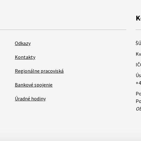
K
Odkazy
ŠÚ
Kv
Kontakty
IČ
Regionálne pracoviská
Ús
+4
Bankové spojenie
Po
Úradné hodiny
Po
Ob