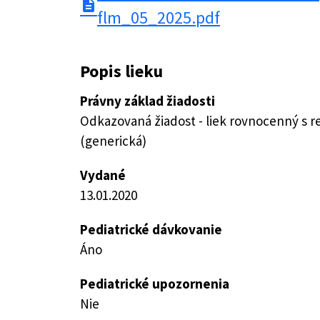
description
flm_05_2025.pdf
Popis lieku
Právny základ žiadosti
Odkazovaná žiadost - liek rovnocenný s 
(generická)
Vydané
13.01.2020
Pediatrické dávkovanie
Áno
Pediatrické upozornenia
Nie