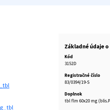
Základné údaje o 
Kód
3152D
Registračné číslo
83/0394/19-S
_tbl
Doplnok
tbl flm 60x20 mg (blis
g_tbl