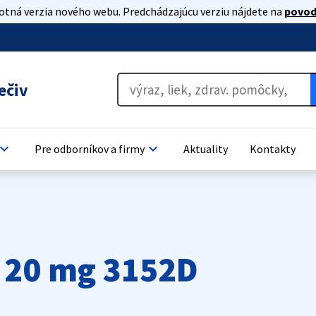
lotná verzia nového webu. Predchádzajúcu verziu nájdete na
povod
ečiv
oard_arrow_down
keyboard_arrow_down
Pre odborníkov a firmy
Aktuality
Kontakty
 20 mg 3152D