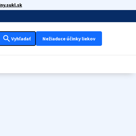
ny.sukl.sk
search
Vyhľadať
Nežiaduce účinky liekov