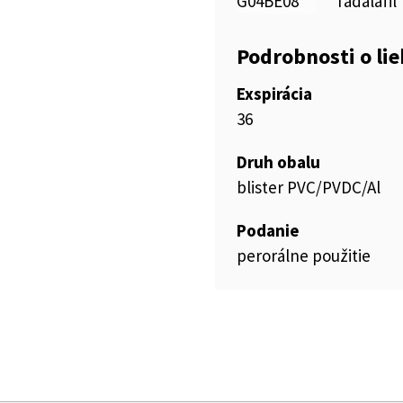
G04BE08
Tadalafil
Podrobnosti o li
Exspirácia
36
Druh obalu
blister PVC/PVDC/Al
Podanie
perorálne použitie