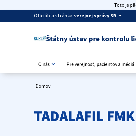
Toto je pi
arrow_drop_down
Oficiálna stránka
verejnej správy SR
Štátny ústav pre kontrolu li
keyboard_arrow_down
keyb
O nás
Pre verejnosť, pacientov a médiá
Domov
TADALAFIL FMK