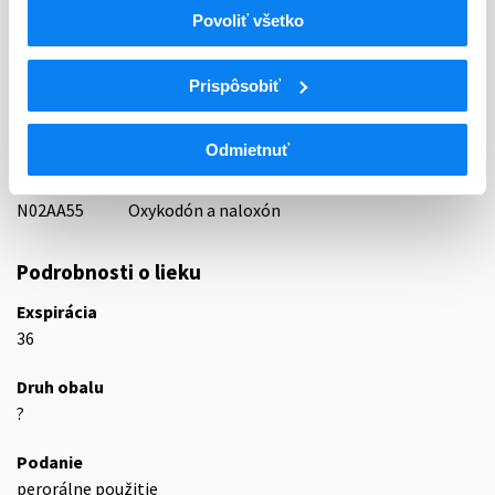
Indikačná skupina
Povoliť všetko
65 - ANALGETICA - ANODYNA
ATC
Prispôsobiť
N
Centrálna nervová sústava
N02
Analgetiká
Odmietnuť
N02A
Opioidné analgetiká (anodyná)
N02AA
Prírodné ópiové alkaloidy
N02AA55
Oxykodón a naloxón
Podrobnosti o lieku
Exspirácia
36
Druh obalu
?
Podanie
perorálne použitie