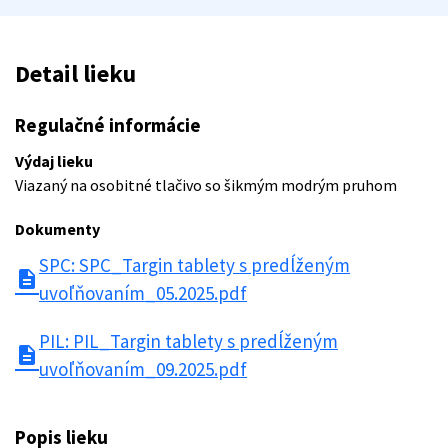
Detail lieku
Regulačné informácie
Výdaj lieku
Viazaný na osobitné tlačivo so šikmým modrým pruhom
Dokumenty
SPC: SPC_Targin tablety s predĺženým
description
uvoľňovaním_05.2025.pdf
PIL: PIL_Targin tablety s predĺženým
description
uvoľňovaním_09.2025.pdf
Popis lieku