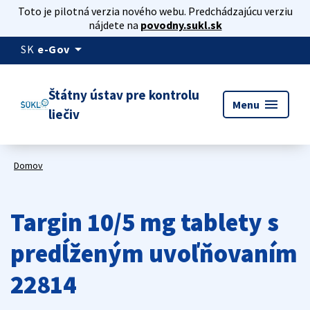
Toto je pilotná verzia nového webu. Predchádzajúcu verziu
nájdete na
povodny.sukl.sk
arrow_drop_down
SK
e-Gov
Štátny ústav pre kontrolu
menu
Menu
liečiv
Domov
Targin 10/5 mg tablety s
predĺženým uvoľňovaním
22814