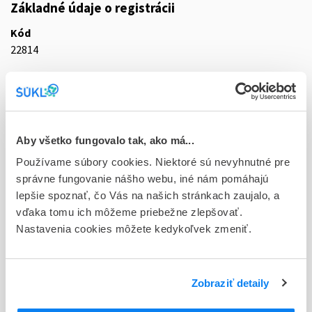
Základné údaje o registrácii
Kód
22814
Registračné číslo
65/0625/10-S
Doplnok
Aby všetko fungovalo tak, ako má...
tbl plg 98x10 mg/5 mg (blis.PVC/Al)
Používame súbory cookies. Niektoré sú nevyhnutné pre
Stav
správne fungovanie nášho webu, iné nám pomáhajú
D - Registrácia bez obmedzenia platnosti
lepšie spoznať, čo Vás na našich stránkach zaujalo, a
vďaka tomu ich môžeme priebežne zlepšovať.
Typ registračnej procedúry
Nastavenia cookies môžete kedykoľvek zmeniť.
Vzájomné uznávanie (mutual recognition proc.)
Držiteľ, krajina
Zobraziť detaily
Mundipharma Gesellschaft m.b.H., Rakúsko