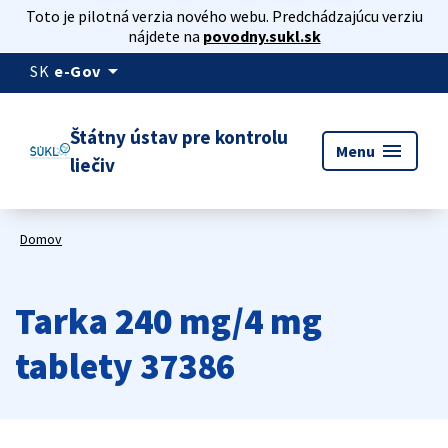
Toto je pilotná verzia nového webu. Predchádzajúcu verziu
nájdete na
povodny.sukl.sk
arrow_drop_down
SK
e-Gov
Štátny ústav pre kontrolu
menu
Menu
liečiv
Domov
Tarka 240 mg/4 mg
tablety 37386