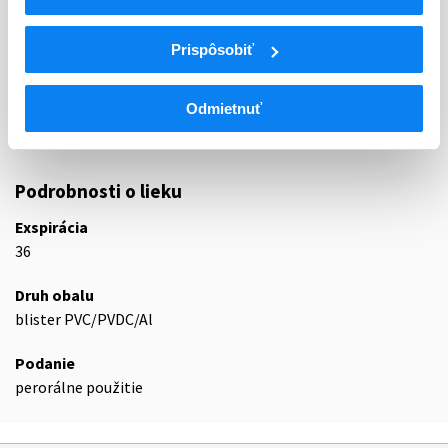
LIEČIVÁ S ÚČINKOM NA RENÍN-
C09
ANGIOTENZÍNOVÝ SYSTÉM
Prispôsobiť
INHIBÍTORY ENZÝMU KONVERTUJÚCEHO
C09B
ANGIOTENZÍN, KOMBINÁCIE
Odmietnuť
C09BB
Inhibítory ACE a blokátory kalciového kanála
C09BB10
Trandolapril a verapamil
Podrobnosti o lieku
Exspirácia
36
Druh obalu
blister PVC/PVDC/Al
Podanie
perorálne použitie