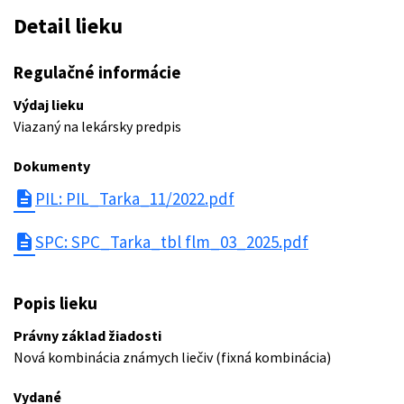
Detail lieku
Regulačné informácie
Výdaj lieku
Viazaný na lekársky predpis
Dokumenty
description
PIL: PIL_Tarka_11/2022.pdf
description
SPC: SPC_Tarka_tbl flm_03_2025.pdf
Popis lieku
Právny základ žiadosti
Nová kombinácia známych liečiv (fixná kombinácia)
Vydané