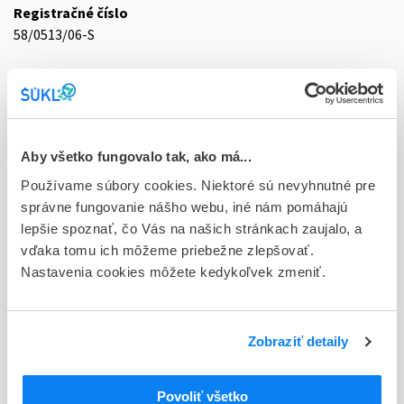
Registračné číslo
58/0513/06-S
Doplnok
tbl flm 30x240 mg/4 mg (blis.PVC/PVDC/Al)
Stav
D - Registrácia bez obmedzenia platnosti
Aby všetko fungovalo tak, ako má...
Používame súbory cookies. Niektoré sú nevyhnutné pre
Typ registračnej procedúry
správne fungovanie nášho webu, iné nám pomáhajú
Národná
lepšie spoznať, čo Vás na našich stránkach zaujalo, a
vďaka tomu ich môžeme priebežne zlepšovať.
Držiteľ, krajina
Nastavenia cookies môžete kedykoľvek zmeniť.
TS Pharma s.r.o., Slovensko
Indikačná skupina
58 - HYPOTENSIVA
Zobraziť detaily
ATC
Povoliť všetko
C
KARDIOVASKULÁRNY SYSTÉM