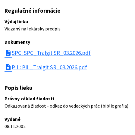
Regulačné informácie
Výdaj lieku
Viazaný na lekársky predpis
Dokumenty
description
SPC: SPC_Tralgit SR_03.2026.pdf
description
PIL: PIL_Tralgit SR_03.2026.pdf
Popis lieku
Právny základ žiadosti
Odkazovaná žiadost - odkaz do vedeckých prác (bibliografia)
Vydané
08.11.2002