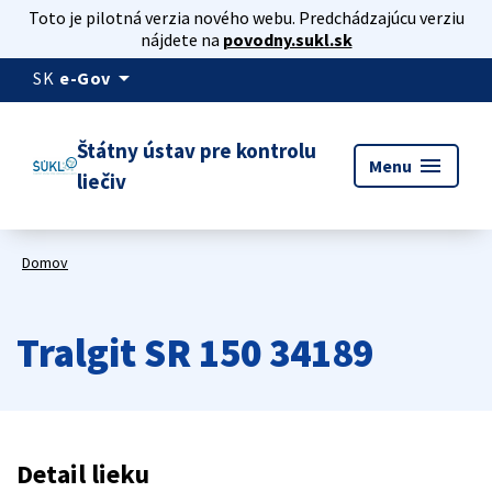
Toto je pilotná verzia nového webu. Predchádzajúcu verziu
nájdete na
povodny.sukl.sk
arrow_drop_down
SK
e-Gov
Štátny ústav pre kontrolu
menu
Menu
liečiv
Domov
Tralgit SR 150 34189
Detail lieku