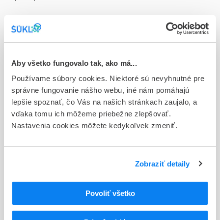
Doplnok
tbl plg 50x150 mg (blis.PVC/Al)
Stav
D - Registrácia bez obmedzenia platnosti
Aby všetko fungovalo tak, ako má...
Používame súbory cookies. Niektoré sú nevyhnutné pre
Typ registračnej procedúry
správne fungovanie nášho webu, iné nám pomáhajú
Národná
lepšie spoznať, čo Vás na našich stránkach zaujalo, a
vďaka tomu ich môžeme priebežne zlepšovať.
Držiteľ, krajina
Nastavenia cookies môžete kedykoľvek zmeniť.
Zentiva a.s., Slovensko
Indikačná skupina
65 - ANALGETICA - ANODYNA
Zobraziť detaily
ATC
Povoliť všetko
N
Centrálna nervová sústava
N02
Analgetiká
N02A
Opioidné analgetiká (anodyná)