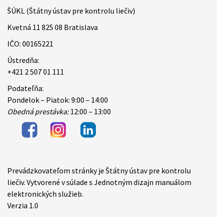
ŠÚKL (Štátny ústav pre kontrolu liečiv)
Kvetná 11 825 08 Bratislava
IČO: 00165221
Ústredňa:
+421 2 507 01 111
Podateľňa:
Pondelok – Piatok: 9:00 – 14:00
Obedná prestávka:
12:00 – 13:00
Prevádzkovateľom stránky je Štátny ústav pre kontrolu
Items
liečiv. Vytvorené v súlade s Jednotným dizajn manuálom
elektronických služieb.
Verzia 1.0