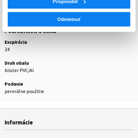
Prispôsobiť
N02AX
Iné opioidy
N02AX02
Tramadol
Odmietnuť
Podrobnosti o lieku
Exspirácia
24
Druh obalu
blister PVC/Al
Podanie
perorálne použitie
Informácie