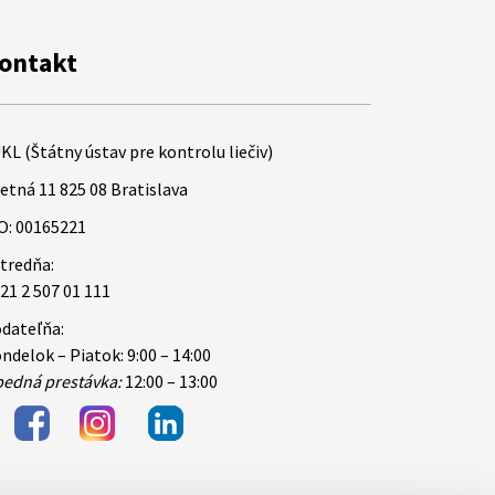
ontakt
KL (Štátny ústav pre kontrolu liečiv)
etná 11 825 08 Bratislava
O: 00165221
tredňa:
21 2 507 01 111
dateľňa:
ndelok – Piatok: 9:00 – 14:00
edná prestávka:
12:00 – 13:00