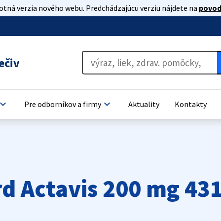
lotná verzia nového webu. Predchádzajúcu verziu nájdete na
povod
ečiv
oard_arrow_down
keyboard_arrow_down
Pre odborníkov a firmy
Aktuality
Kontakty
d Actavis 200 mg 43