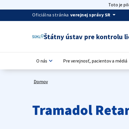
Toto je pi
arrow_drop_down
Oficiálna stránka
verejnej správy SR
Štátny ústav pre kontrolu li
keyboard_arrow_down
keyb
O nás
Pre verejnosť, pacientov a médiá
Domov
Tramadol Retar