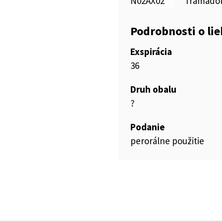
N02AX02
Tramado
Podrobnosti o li
Exspirácia
36
Druh obalu
?
Podanie
perorálne použitie