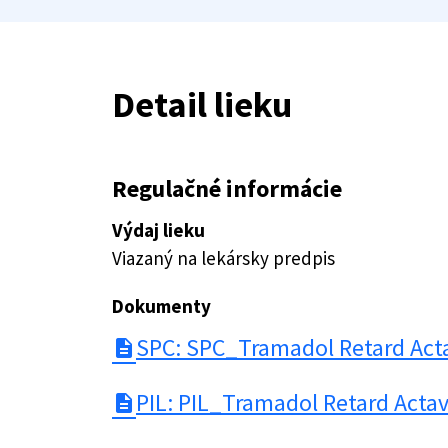
Detail lieku
Regulačné informácie
Výdaj lieku
Viazaný na lekársky predpis
Dokumenty
SPC: SPC_Tramadol Retard Act
description
PIL: PIL_Tramadol Retard Acta
description