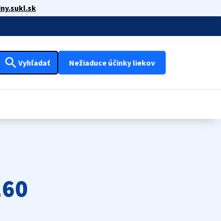
ny.sukl.sk
search
Vyhľadať
Nežiaduce účinky liekov
160