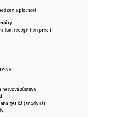
medzenia platnosti
cedúry
utual recognition proc.)
ODYNA
a nervová sústava
ká
 analgetiká (anodyná)
dy