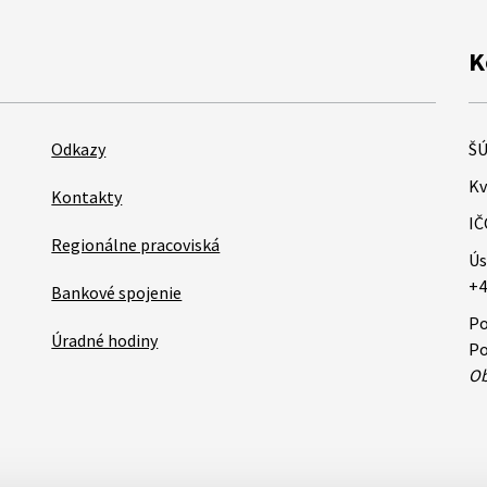
K
Odkazy
ŠÚ
Kv
Kontakty
IČ
Regionálne pracoviská
Ús
+4
Bankové spojenie
Po
Úradné hodiny
Po
Ob