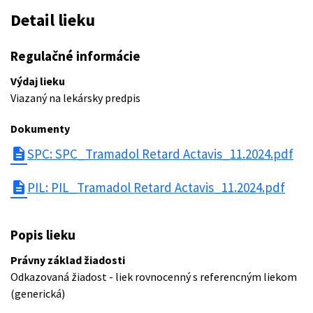
Detail lieku
Regulačné informácie
Výdaj lieku
Viazaný na lekársky predpis
Dokumenty
description
SPC: SPC_Tramadol Retard Actavis_11.2024.pdf
description
PIL: PIL_Tramadol Retard Actavis_11.2024.pdf
Popis lieku
Právny základ žiadosti
Odkazovaná žiadost - liek rovnocenný s referencným liekom
(generická)