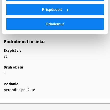
N
Centrálna nervová sústava
Prispôsobiť
N02
Analgetiká
N02A
Opioidné analgetiká (anodyná)
N02AX
Iné opioidy
Odmietnuť
N02AX02
Tramadol
Podrobnosti o lieku
Exspirácia
36
Druh obalu
?
Podanie
perorálne použitie