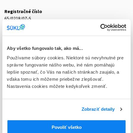
Registračné číslo
65/0218/07-S
Doplnok
tbl plg 500x200 mg (obal PP/PE)
Aby všetko fungovalo tak, ako má...
Stav
Používame súbory cookies. Niektoré sú nevyhnutné pre
D - Registrácia bez obmedzenia platnosti
správne fungovanie nášho webu, iné nám pomáhajú
Typ registračnej procedúry
lepšie spoznať, čo Vás na našich stránkach zaujalo, a
Vzájomné uznávanie (mutual recognition proc.)
vďaka tomu ich môžeme priebežne zlepšovať.
Nastavenia cookies môžete kedykoľvek zmeniť.
Držiteľ, krajina
Teva B.V., Holandsko
Zobraziť detaily
Indikačná skupina
65 - ANALGETICA - ANODYNA
Povoliť všetko
ATC