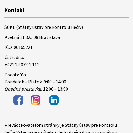
Kontakt
ŠÚKL (Štátny ústav pre kontrolu liečiv)
Kvetná 11 825 08 Bratislava
IČO: 00165221
Ústredňa:
+421 2 507 01 111
Podateľňa:
Pondelok – Piatok: 9:00 – 14:00
Obedná prestávka:
12:00 – 13:00
Prevádzkovateľom stránky je Štátny ústav pre kontrolu
Items
liečiv. Vytvorené v súlade s Jednotným dizajn manuálom