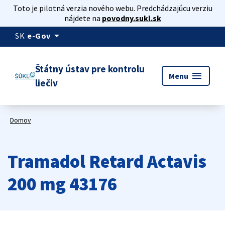
Toto je pilotná verzia nového webu. Predchádzajúcu verziu
nájdete na
povodny.sukl.sk
arrow_drop_down
SK
e-Gov
Štátny ústav pre kontrolu
menu
Menu
liečiv
Domov
Tramadol Retard Actavis
200 mg 43176