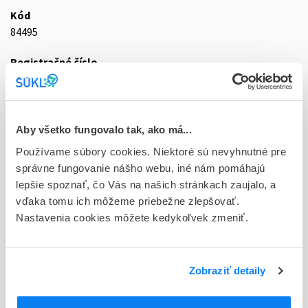
Kód
84495
Registračné číslo
52/0444/96-S
Doplnok
sir 1x100 ml (fľ.PVC hnedá)
Aby všetko fungovalo tak, ako má...
Používame súbory cookies. Niektoré sú nevyhnutné pre
Stav
správne fungovanie nášho webu, iné nám pomáhajú
D - Registrácia bez obmedzenia platnosti
lepšie spoznať, čo Vás na našich stránkach zaujalo, a
vďaka tomu ich môžeme priebežne zlepšovať.
Typ registračnej procedúry
Nastavenia cookies môžete kedykoľvek zmeniť.
Národná
Držiteľ, krajina
Hikma Farmaceutica (Portugal) S.A., Portugalsko
Zobraziť detaily
Indikačná skupina