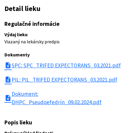
Detail lieku
Regulačné informácie
Výdaj lieku
Viazaný na lekársky predpis
Dokumenty
description
SPC: SPC_TRIFED EXPECTORANS_03.2021.pdf
description
PIL: PIL_TRIFED EXPECTORANS_03.2021.pdf
Dokument:
description
DHPC_Pseudoefedrín_09.02.2024.pdf
Popis lieku