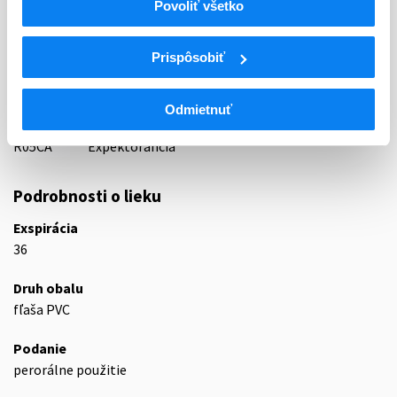
52 - EXPECTORANTIA, MUCOLYTICA
Povoliť všetko
ATC
Prispôsobiť
R
Respiračný systém
R05
Antitusiká a lieky proti nachladnutiu
Expektoranciá s výnimkou kombinácií s
Odmietnuť
R05C
antitusikami
R05CA
Expektoranciá
Podrobnosti o lieku
Exspirácia
36
Druh obalu
fľaša PVC
Podanie
perorálne použitie