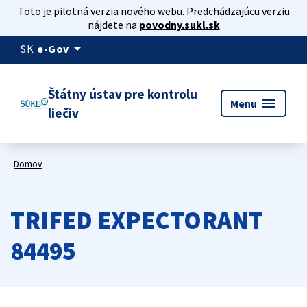
Toto je pilotná verzia nového webu. Predchádzajúcu verziu
nájdete na
povodny.sukl.sk
arrow_drop_down
SK
e-Gov
Štátny ústav pre kontrolu
menu
Menu
liečiv
Domov
TRIFED EXPECTORANT
84495