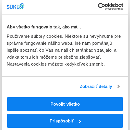
Typ registračnej procedúry
Vzájomné uznávanie (mutual recognition proc.)
Aby všetko fungovalo tak, ako má...
Držiteľ, krajina
Sanofi Winthrop Industrie, Francúzsko
Používame súbory cookies. Niektoré sú nevyhnutné pre
správne fungovanie nášho webu, iné nám pomáhajú
Indikačná skupina
lepšie spoznať, čo Vás na našich stránkach zaujalo, a
58 - HYPOTENSIVA
vďaka tomu ich môžeme priebežne zlepšovať.
Nastavenia cookies môžete kedykoľvek zmeniť.
ATC
C
KARDIOVASKULÁRNY SYSTÉM
LIEČIVÁ S ÚČINKOM NA RENÍN-
C09
Zobraziť detaily
ANGIOTENZÍNOVÝ SYSTÉM
INHIBÍTORY ENZÝMU KONVERTUJÚCEHO
C09A
ANGIOTENZÍN, SAMOTNÉ
Povoliť všetko
Inhibítory enzýmu konvertujúceho
C09AA
angiotenzín
Prispôsobiť
C09AA05
Ramipril