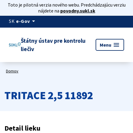
Toto je pilotná verzia nového webu. Predchádzajúcu verziu
nájdete na
povodny.sukl.sk
arrow_drop_down
SK
e-Gov
Štátny ústav pre kontrolu
menu
Menu
liečiv
Domov
TRITACE 2,5 11892
Detail lieku