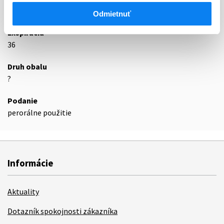
Podrobnosti o lieku
Odmietnuť
Exspirácia
36
Druh obalu
?
Podanie
perorálne použitie
Informácie
Aktuality
Dotazník spokojnosti zákazníka