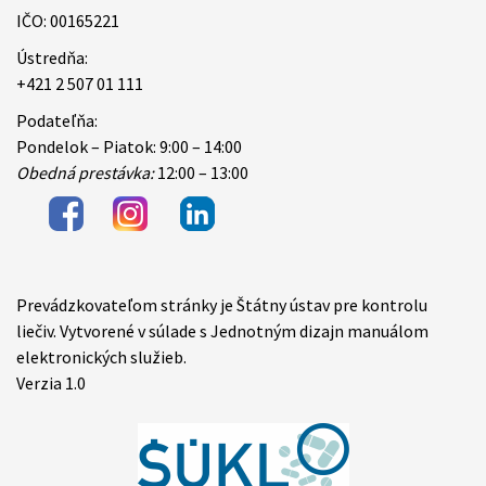
IČO: 00165221
Ústredňa:
+421 2 507 01 111
Podateľňa:
Pondelok – Piatok: 9:00 – 14:00
Obedná prestávka:
12:00 – 13:00
Prevádzkovateľom stránky je Štátny ústav pre kontrolu
Items
liečiv. Vytvorené v súlade s Jednotným dizajn manuálom
elektronických služieb.
Verzia 1.0