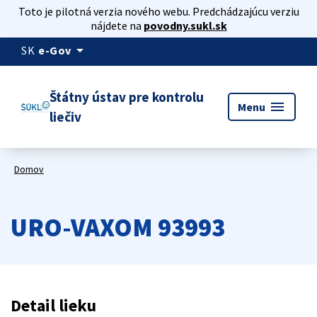
Toto je pilotná verzia nového webu. Predchádzajúcu verziu
nájdete na
povodny.sukl.sk
arrow_drop_down
SK
e-Gov
Štátny ústav pre kontrolu
menu
Menu
liečiv
Domov
URO-VAXOM 93993
Detail lieku