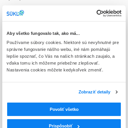
Doplnok
cps dur 90x6 mg (blis.Al/PVDC/PVC/PVDC)
Stav
Aby všetko fungovalo tak, ako má...
D - Registrácia bez obmedzenia platnosti
Používame súbory cookies. Niektoré sú nevyhnutné pre
Typ registračnej procedúry
správne fungovanie nášho webu, iné nám pomáhajú
Národná
lepšie spoznať, čo Vás na našich stránkach zaujalo, a
vďaka tomu ich môžeme priebežne zlepšovať.
Držiteľ, krajina
Nastavenia cookies môžete kedykoľvek zmeniť.
OMEDICAMED, UNIPESSOAL LDA, Portugalsko
Indikačná skupina
Zobraziť detaily
59 - IMMUNOPRAEPARATA
ATC
Povoliť všetko
L
Cytostatiká a imunomodulátory
L03
Imunomodulátory/-stimulanciá (zmena WHO)
Prispôsobiť
L03A
Imunostimulanciá (zmena WHO)