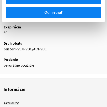
L03AX
Iné imunostimulanciá (zmena WHO)
Odmietnuť
Podrobnosti o lieku
Exspirácia
60
Druh obalu
blister PVC/PVDC/Al/PVDC
Podanie
perorálne použitie
Informácie
Aktuality