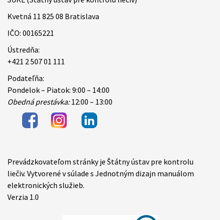
Kvetná 11 825 08 Bratislava
IČO: 00165221
Ústredňa:
+421 2 507 01 111
Podateľňa:
Pondelok – Piatok: 9:00 – 14:00
Obedná prestávka:
12:00 – 13:00
Prevádzkovateľom stránky je Štátny ústav pre kontrolu
Items
liečiv. Vytvorené v súlade s Jednotným dizajn manuálom
elektronických služieb.
Verzia 1.0