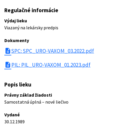
Regulačné informácie
Výdaj lieku
Viazaný na lekársky predpis
Dokumenty
description
SPC: SPC_URO-VAXOM_03.2022.pdf
description
PIL: PIL_URO-VAXOM_01.2023.pdf
Popis lieku
Právny základ žiadosti
Samostatná úplná – nové liečivo
Vydané
30.12.1989