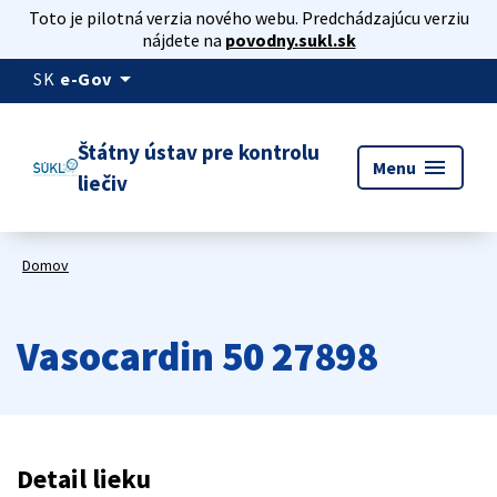
Toto je pilotná verzia nového webu. Predchádzajúcu verziu
nájdete na
povodny.sukl.sk
arrow_drop_down
SK
e-Gov
Štátny ústav pre kontrolu
menu
Menu
liečiv
Domov
Vasocardin 50 27898
Detail lieku