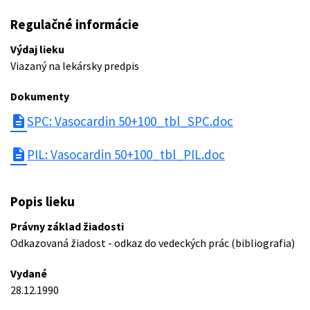
Regulačné informácie
Výdaj lieku
Viazaný na lekársky predpis
Dokumenty
description
SPC: Vasocardin 50+100_tbl_SPC.doc
description
PIL: Vasocardin 50+100_tbl_PIL.doc
Popis lieku
Právny základ žiadosti
Odkazovaná žiadost - odkaz do vedeckých prác (bibliografia)
Vydané
28.12.1990