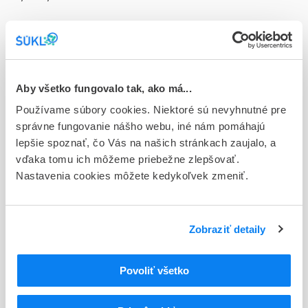
Doplnok
tbl 20(2x10)x50 mg (blis.PVC/Al)
Stav
D - Registrácia bez obmedzenia platnosti
Aby všetko fungovalo tak, ako má...
Používame súbory cookies. Niektoré sú nevyhnutné pre
Typ registračnej procedúry
správne fungovanie nášho webu, iné nám pomáhajú
Národná
lepšie spoznať, čo Vás na našich stránkach zaujalo, a
vďaka tomu ich môžeme priebežne zlepšovať.
Držiteľ, krajina
Nastavenia cookies môžete kedykoľvek zmeniť.
Zentiva a.s., Slovensko
Indikačná skupina
41 - CARDIACA
Zobraziť detaily
ATC
Povoliť všetko
C
KARDIOVASKULÁRNY SYSTÉM
C07
BETABLOKÁTORY
C07A
BETABLOKÁTORY