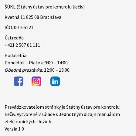
ŠÚKL (Štátny ústav pre kontrolu liečiv)
Kvetná 11 825 08 Bratislava
IČO: 00165221
Ústredňa:
+421 2 507 01 111
Podateľňa:
Pondelok – Piatok: 9:00 – 14:00
Obedná prestávka:
12:00 – 13:00
Prevádzkovateľom stránky je Štátny ústav pre kontrolu
Items
liečiv. Vytvorené v súlade s Jednotným dizajn manuálom
elektronických služieb.
Verzia 1.0