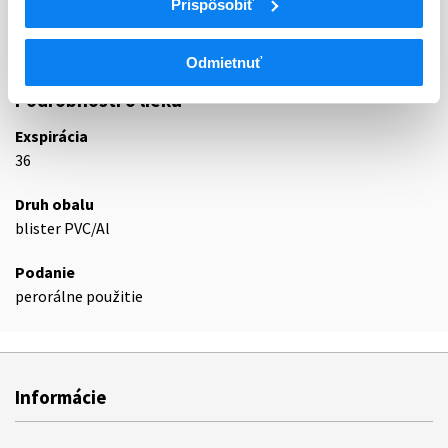
Prispôsobiť
C07AB
Selektívne betablokátory
C07AB02
Metoprolol
Odmietnuť
Podrobnosti o lieku
Exspirácia
36
Druh obalu
blister PVC/Al
Podanie
perorálne použitie
Informácie