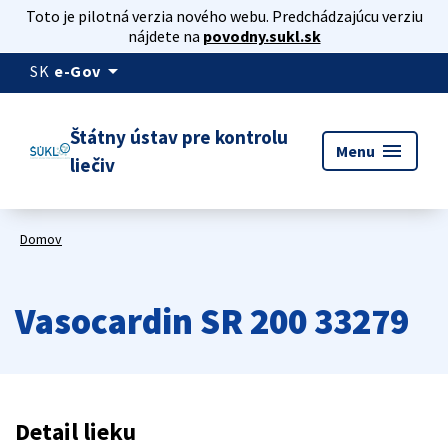
Toto je pilotná verzia nového webu. Predchádzajúcu verziu
nájdete na
povodny.sukl.sk
arrow_drop_down
SK
e-Gov
Štátny ústav pre kontrolu
menu
Menu
liečiv
Domov
Vasocardin SR 200 33279
Detail lieku