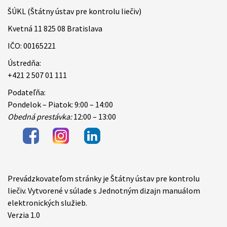
ŠÚKL (Štátny ústav pre kontrolu liečiv)
Kvetná 11 825 08 Bratislava
IČO: 00165221
Ústredňa:
+421 2 507 01 111
Podateľňa:
Pondelok – Piatok: 9:00 – 14:00
Obedná prestávka:
12:00 – 13:00
Prevádzkovateľom stránky je Štátny ústav pre kontrolu
Items
liečiv. Vytvorené v súlade s Jednotným dizajn manuálom
elektronických služieb.
Verzia 1.0