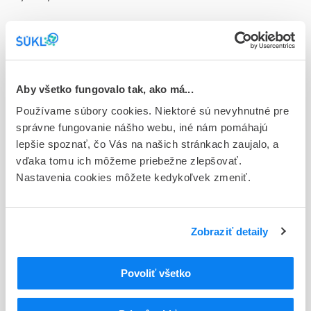
Doplnok
tbl plg 30x200 mg (blis.PVC/Al)
Stav
D - Registrácia bez obmedzenia platnosti
Aby všetko fungovalo tak, ako má...
Používame súbory cookies. Niektoré sú nevyhnutné pre
Typ registračnej procedúry
správne fungovanie nášho webu, iné nám pomáhajú
Národná
lepšie spoznať, čo Vás na našich stránkach zaujalo, a
vďaka tomu ich môžeme priebežne zlepšovať.
Držiteľ, krajina
Nastavenia cookies môžete kedykoľvek zmeniť.
Zentiva a.s., Slovensko
Indikačná skupina
58 - HYPOTENSIVA
Zobraziť detaily
ATC
Povoliť všetko
C
KARDIOVASKULÁRNY SYSTÉM
C07
BETABLOKÁTORY
C07A
BETABLOKÁTORY