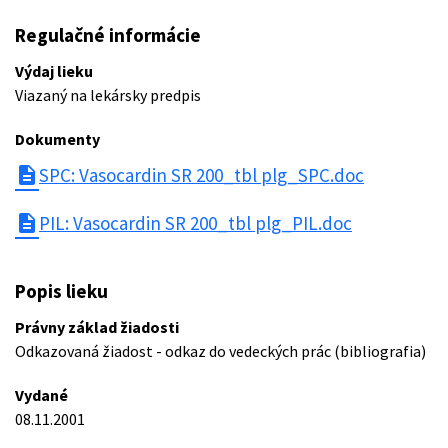
Regulačné informácie
Výdaj lieku
Viazaný na lekársky predpis
Dokumenty
description
SPC: Vasocardin SR 200_tbl plg_SPC.doc
description
PIL: Vasocardin SR 200_tbl plg_PIL.doc
Popis lieku
Právny základ žiadosti
Odkazovaná žiadost - odkaz do vedeckých prác (bibliografia)
Vydané
08.11.2001