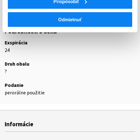
Prispôsobiť
C07AB
Selektívne betablokátory
C07AB02
Metoprolol
Odmietnuť
Podrobnosti o lieku
Exspirácia
24
Druh obalu
?
Podanie
perorálne použitie
Informácie