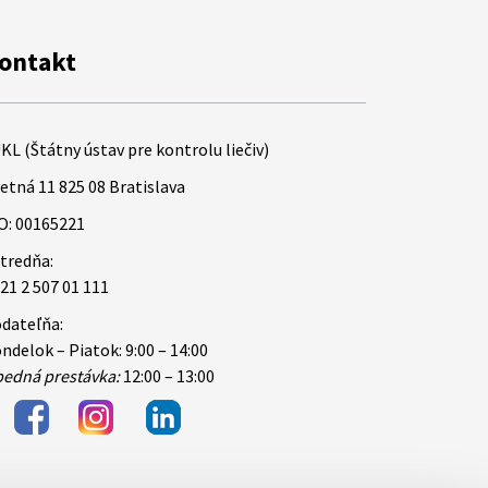
ontakt
KL (Štátny ústav pre kontrolu liečiv)
etná 11 825 08 Bratislava
O: 00165221
tredňa:
21 2 507 01 111
dateľňa:
ndelok – Piatok: 9:00 – 14:00
edná prestávka:
12:00 – 13:00