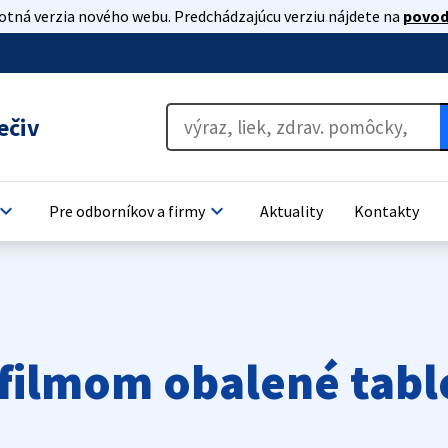
lotná verzia nového webu. Predchádzajúcu verziu nájdete na
povod
ečiv
oard_arrow_down
keyboard_arrow_down
Pre odborníkov a firmy
Aktuality
Kontakty
filmom obalené tabl