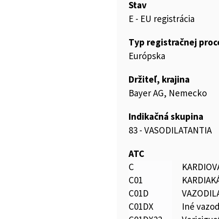
Stav
E - EU registrácia
Typ registračnej pro
Európska
Držiteľ, krajina
Bayer AG, Nemecko
Indikačná skupina
83 - VASODILATANTIA
ATC
C
KARDIOV
C01
KARDIAK
C01D
VAZODIL
C01DX
Iné vazod