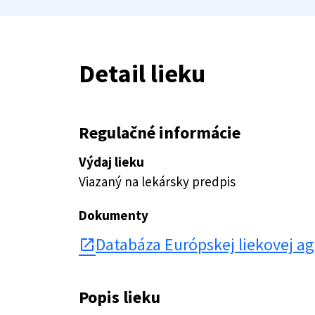
Detail lieku
Regulačné informácie
Výdaj lieku
Viazaný na lekársky predpis
Dokumenty
Databáza Európskej liekovej a
open_in_new
Popis lieku