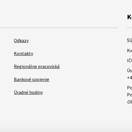
K
Odkazy
ŠÚ
Kv
Kontakty
IČ
Regionálne pracoviská
Ús
+4
Bankové spojenie
Po
Úradné hodiny
Po
Ob