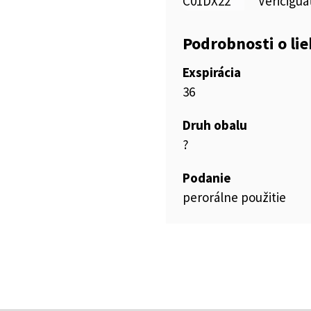
C01DX22
Vericigua
Podrobnosti o li
Exspirácia
36
Druh obalu
?
Podanie
perorálne použitie