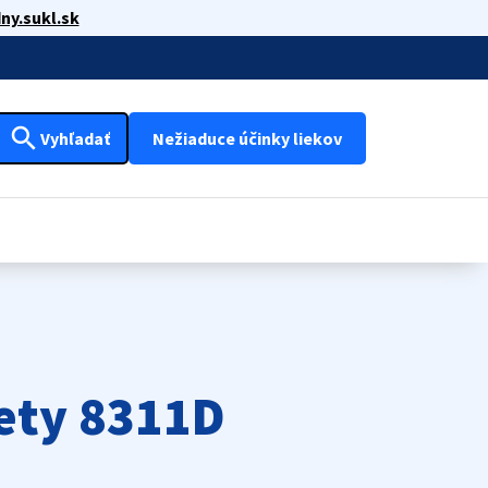
ny.sukl.sk
search
Vyhľadať
Nežiaduce účinky liekov
ety 8311D