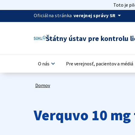
Toto je pi
arrow_drop_down
Oficiálna stránka
verejnej správy SR
Štátny ústav pre kontrolu li
keyboard_arrow_down
keyb
O nás
Pre verejnosť, pacientov a médiá
Domov
Verquvo 10 mg 