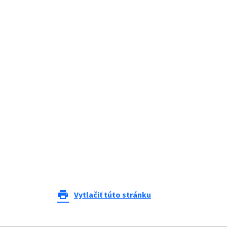
print
Vytlačiť túto stránku