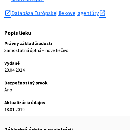
open_in_new
Databáza Európskej liekovej agentúry
Popis lieku
Právny základ žiadosti
Samostatná úplná – nové liečivo
Vydané
23.04.2014
Bezpečnostný prvok
Áno
Aktualizácia údajov
18.01.2019
Základné údaje o registrácii