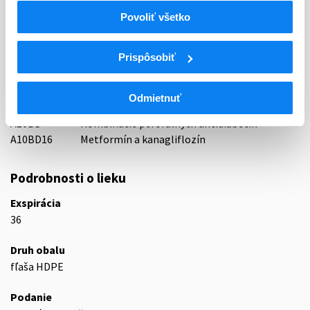
18 - ANTIDIABETICA (VRÁTANE INZULÍNU)
Povoliť všetko
ATC
Prispôsobiť
A
TRÁVIACI TRAKT A METABOLIZMUS
A10
ANTIDIABETIKÁ
Liečivá znižujúce hladinu glukózy v krvi s
Odmietnuť
A10B
výnimkou inzulínov
A10BD
Kombinácie perorálnych antidiabetík
A10BD16
Metformín a kanagliflozín
Podrobnosti o lieku
Exspirácia
36
Druh obalu
fľaša HDPE
Podanie