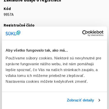
Kód
9957A
Registračné číslo
EU/1/14/918/003
Doplnok
tbl flm 180(3x60)x50 mg/850 mg (fľ.HDPE)
Aby všetko fungovalo tak, ako má...
Stav
Používame súbory cookies. Niektoré sú nevyhnutné pre
E - EU registrácia
správne fungovanie nášho webu, iné nám pomáhajú
lepšie spoznať, čo Vás na našich stránkach zaujalo, a
Typ registračnej procedúry
vďaka tomu ich môžeme priebežne zlepšovať.
Európska
Nastavenia cookies môžete kedykoľvek zmeniť.
Držiteľ, krajina
Janssen-Cilag International NV, Belgicko
Zobraziť detaily
Indikačná skupina