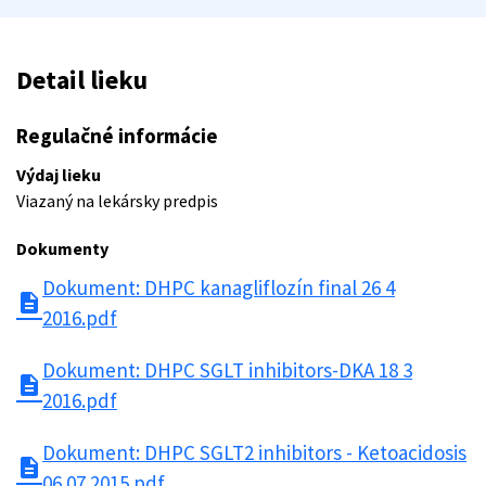
Detail lieku
Regulačné informácie
Výdaj lieku
Viazaný na lekársky predpis
Dokumenty
Dokument: DHPC kanagliflozín final 26 4
description
2016.pdf
Dokument: DHPC SGLT inhibitors-DKA 18 3
description
2016.pdf
Dokument: DHPC SGLT2 inhibitors - Ketoacidosis
description
06.07.2015.pdf