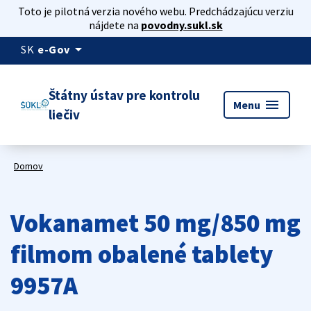
Toto je pilotná verzia nového webu. Predchádzajúcu verziu
nájdete na
povodny.sukl.sk
arrow_drop_down
SK
e-Gov
Štátny ústav pre kontrolu
menu
Menu
liečiv
Domov
Vokanamet 50 mg/850 mg
filmom obalené tablety
9957A