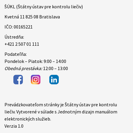
ŠÚKL (Štátny ústav pre kontrolu liečiv)
Kvetná 11 825 08 Bratislava
IČO: 00165221
Ústredňa:
+421 2 507 01 111
Podateľňa:
Pondelok – Piatok: 9:00 – 14:00
Obedná prestávka:
12:00 – 13:00
Prevádzkovateľom stránky je Štátny ústav pre kontrolu
Items
liečiv. Vytvorené v súlade s Jednotným dizajn manuálom
elektronických služieb.
Verzia 1.0