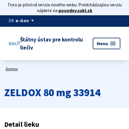
Toto je pilotná verzia nového webu. Predchádzajúcu verziu
nájdete na
povodny.sukl.sk
arrow_drop_down
SK
e-Gov
Štátny ústav pre kontrolu
menu
Menu
liečiv
Domov
ZELDOX 80 mg 33914
Detail lieku