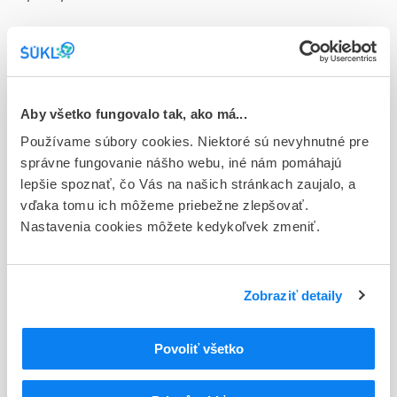
Doplnok
cps dur 56x80 mg (blis.Al/PVC/PVA)
Stav
D - Registrácia bez obmedzenia platnosti
Aby všetko fungovalo tak, ako má...
Používame súbory cookies. Niektoré sú nevyhnutné pre
Typ registračnej procedúry
správne fungovanie nášho webu, iné nám pomáhajú
Národná
lepšie spoznať, čo Vás na našich stránkach zaujalo, a
vďaka tomu ich môžeme priebežne zlepšovať.
Držiteľ, krajina
Nastavenia cookies môžete kedykoľvek zmeniť.
Viatris Healthcare Limited, Írsko
Indikačná skupina
68 - ANTIPSYCHOTICA (NEUROLEPTICA)
Zobraziť detaily
ATC
Povoliť všetko
N
Centrálna nervová sústava
N05
Psycholeptiká
N05A
Antipsychotiká