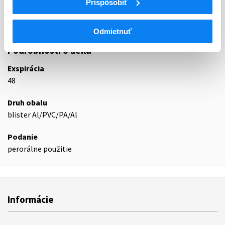
Prispôsobiť
N05AE
Deriváty indolu
N05AE04
Ziprazidón
Odmietnuť
Podrobnosti o lieku
Exspirácia
48
Druh obalu
blister Al/PVC/PA/Al
Podanie
perorálne použitie
Informácie