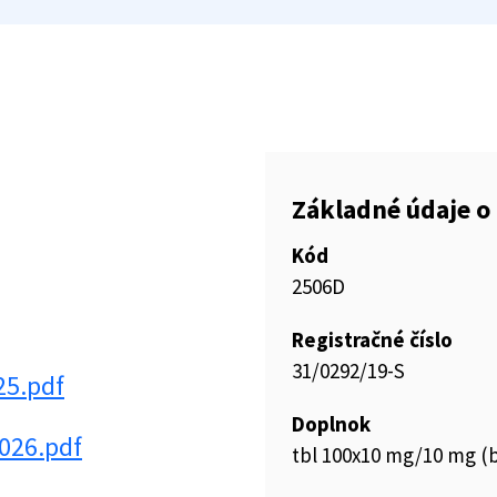
Základné údaje o 
Kód
2506D
Registračné číslo
31/0292/19-S
25.pdf
Doplnok
026.pdf
tbl 100x10 mg/10 mg (b