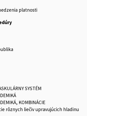
medzenia platnosti
cedúry
publika
ASKULÁRNY SYSTÉM
IDEMIKÁ
IDEMIKÁ, KOMBINÁCIE
e rôznych liečiv upravujúcich hladinu