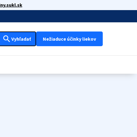
ny.sukl.sk
search
Vyhľadať
Nežiaduce účinky liekov