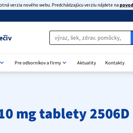
lotná verzia nového webu. Predchádzajúcu verziu nájdete na
povod
ečiv
oard_arrow_down
keyboard_arrow_down
Pre odborníkov a firmy
Aktuality
Kontakty
10 mg tablety 2506D