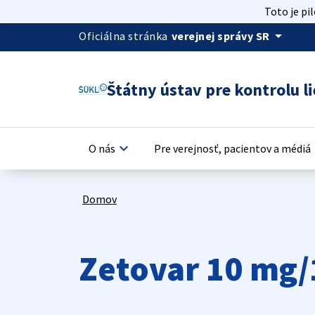
Toto je pi
arrow_drop_down
Oficiálna stránka
verejnej správy SR
Štátny ústav pre kontrolu li
keyboard_arrow_down
keyb
O nás
Pre verejnosť, pacientov a médiá
Domov
Zetovar 10 mg/