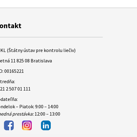
ontakt
KL (Štátny ústav pre kontrolu liečiv)
etná 11 825 08 Bratislava
O: 00165221
tredňa:
21 2 507 01 111
dateľňa:
ndelok – Piatok: 9:00 – 14:00
edná prestávka:
12:00 – 13:00