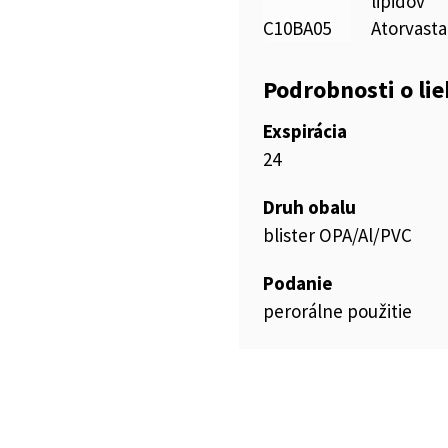
lipidov
C10BA05
Atorvasta
Podrobnosti o li
Exspirácia
24
Druh obalu
blister OPA/Al/PVC
Podanie
perorálne použitie