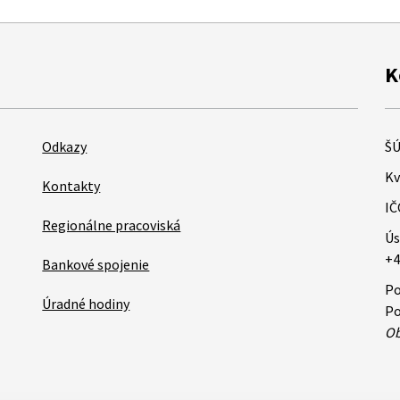
K
Odkazy
ŠÚ
Kv
Kontakty
IČ
Regionálne pracoviská
Ús
+4
Bankové spojenie
Po
Úradné hodiny
Po
Ob