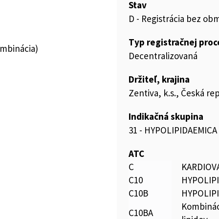
Stav
D - Registrácia bez ob
Typ registračnej pro
ombinácia)
Decentralizovaná
Držiteľ, krajina
Zentiva, k.s., Česká re
Indikačná skupina
31 - HYPOLIPIDAEMICA
ATC
C
KARDIOV
C10
HYPOLIP
C10B
HYPOLIP
Kombináci
C10BA