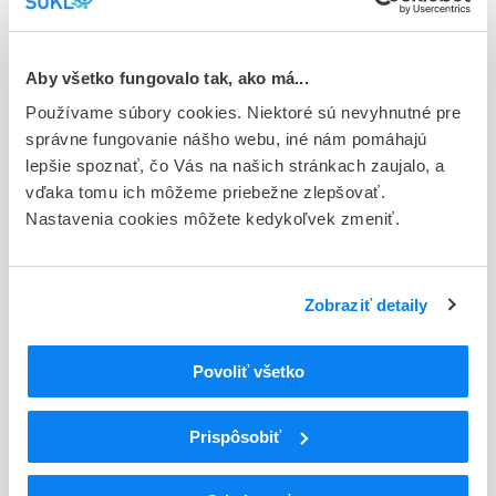
Typ registračnej procedúry
Európska
Aby všetko fungovalo tak, ako má...
Držiteľ, krajina
Používame súbory cookies. Niektoré sú nevyhnutné pre
ViiV Healthcare BV, Holandsko
správne fungovanie nášho webu, iné nám pomáhajú
lepšie spoznať, čo Vás na našich stránkach zaujalo, a
Indikačná skupina
vďaka tomu ich môžeme priebežne zlepšovať.
42 - CHEMOTHERAPEUTICA (VRATANE TUBERKULOSTATIK)
Nastavenia cookies môžete kedykoľvek zmeniť.
ATC
J
ANTIINFEKTÍVA NA SYSTÉMOVÉ POUŽITIE
Zobraziť detaily
J05
Antivirotiká na systémové použitie
J05A
Priamo pôsobiace antivirotiká
Nukleozidové a nukleotidové inhibítory
Povoliť všetko
J05AF
reverznej transkriptázy
J05AF06
Abakavir
Prispôsobiť
Podrobnosti o lieku