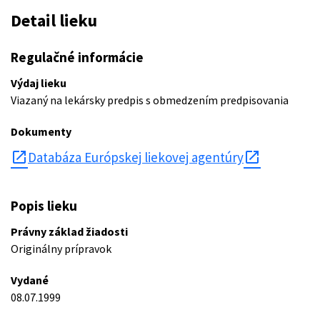
Detail lieku
Regulačné informácie
Výdaj lieku
Viazaný na lekársky predpis s obmedzením predpisovania
Dokumenty
open_in_new
Databáza Európskej liekovej agentúry
Popis lieku
Právny základ žiadosti
Originálny prípravok
Vydané
08.07.1999