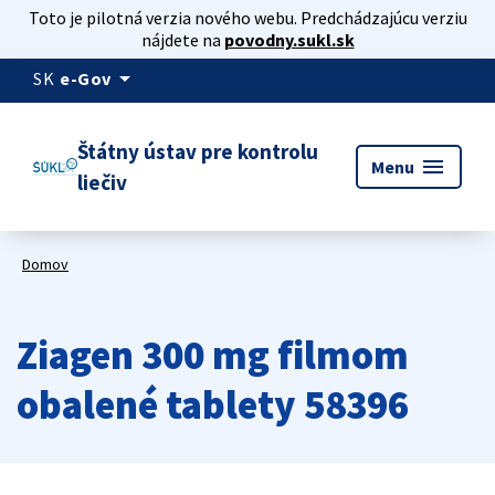
Toto je pilotná verzia nového webu. Predchádzajúcu verziu
nájdete na
povodny.sukl.sk
arrow_drop_down
SK
e-Gov
Štátny ústav pre kontrolu
menu
Menu
liečiv
Domov
Ziagen 300 mg filmom
obalené tablety 58396