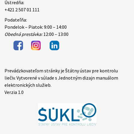
Ústredňa:
+421 2 507 01 111
Podateľňa:
Pondelok – Piatok: 9:00 – 14:00
Obedná prestávka:
12:00 – 13:00
Prevádzkovateľom stránky je Štátny ústav pre kontrolu
Items
liečiv. Vytvorené v súlade s Jednotným dizajn manuálom
elektronických služieb.
Verzia 1.0