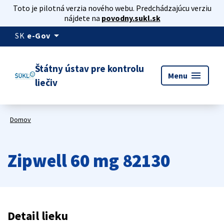
Toto je pilotná verzia nového webu. Predchádzajúcu verziu
nájdete na
povodny.sukl.sk
arrow_drop_down
SK
e-Gov
Štátny ústav pre kontrolu
menu
Menu
liečiv
Domov
Zipwell 60 mg 82130
Detail lieku