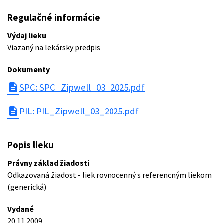
Regulačné informácie
Výdaj lieku
Viazaný na lekársky predpis
Dokumenty
description
SPC: SPC_Zipwell_03_2025.pdf
description
PIL: PIL_Zipwell_03_2025.pdf
Popis lieku
Právny základ žiadosti
Odkazovaná žiadost - liek rovnocenný s referencným liekom
(generická)
Vydané
20.11.2009