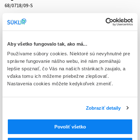
68/0718/09-S
Doplnok
cps dur 30x60 mg (blis.OPA/Al/PVC/Al)
Stav
Aby všetko fungovalo tak, ako má...
D - Registrácia bez obmedzenia platnosti
Používame súbory cookies. Niektoré sú nevyhnutné pre
Typ registračnej procedúry
správne fungovanie nášho webu, iné nám pomáhajú
Decentralizovaná
lepšie spoznať, čo Vás na našich stránkach zaujalo, a
vďaka tomu ich môžeme priebežne zlepšovať.
Držiteľ, krajina
Nastavenia cookies môžete kedykoľvek zmeniť.
Teva B.V., Holandsko
Indikačná skupina
Zobraziť detaily
68 - ANTIPSYCHOTICA (NEUROLEPTICA)
ATC
Povoliť všetko
N
Centrálna nervová sústava
N05
Psycholeptiká