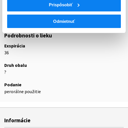
Prispôsobiť
N05A
Antipsychotiká
N05AE
Deriváty indolu
N05AE04
Ziprazidón
Odmietnuť
Podrobnosti o lieku
Exspirácia
36
Druh obalu
?
Podanie
perorálne použitie
Informácie