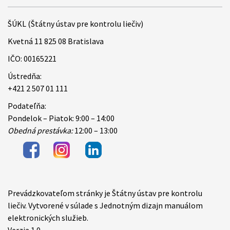
ŠÚKL (Štátny ústav pre kontrolu liečiv)
Kvetná 11 825 08 Bratislava
IČO: 00165221
Ústredňa:
+421 2 507 01 111
Podateľňa:
Pondelok – Piatok: 9:00 – 14:00
Obedná prestávka:
12:00 – 13:00
Prevádzkovateľom stránky je Štátny ústav pre kontrolu
Items
liečiv. Vytvorené v súlade s Jednotným dizajn manuálom
elektronických služieb.