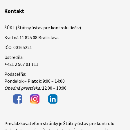
Kontakt
ŠÚKL (Štátny ústav pre kontrolu liečiv)
Kvetná 11 825 08 Bratislava
IČO: 00165221
Ústredňa:
+421 2 507 01 111
Podateľňa:
Pondelok – Piatok: 9:00 – 14:00
Obedná prestávka:
12:00 – 13:00
Prevádzkovateľom stránky je Štátny ústav pre kontrolu
Items