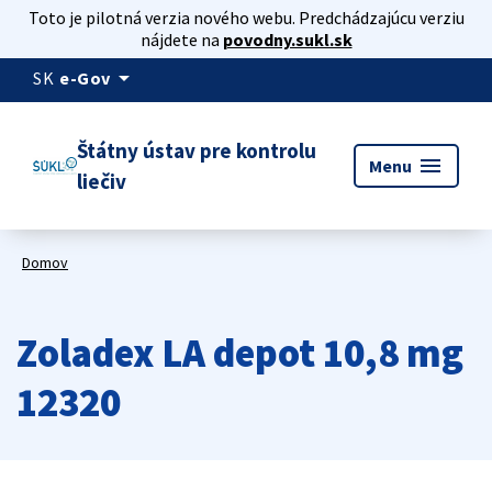
Toto je pilotná verzia nového webu. Predchádzajúcu verziu
nájdete na
povodny.sukl.sk
arrow_drop_down
SK
e-Gov
Štátny ústav pre kontrolu
menu
Menu
liečiv
Domov
Zoladex LA depot 10,8 mg
12320