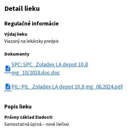
Detail lieku
Regulačné informácie
Výdaj lieku
Viazaný na lekársky predpis
Dokumenty
SPC: SPC_Zoladex LA depot 10,8
description
mg_10/2018.doc.doc
description
PIL: PIL_Zoladex LA depot 10,8 mg_06.2024.pdf
Popis lieku
Právny základ žiadosti
Samostatná úplná – nové liečivo