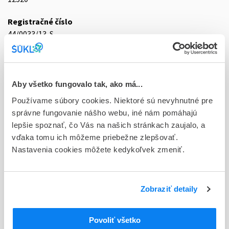
Registračné číslo
44/0033/13-S
Doplnok
imp 1x10,8 mg (striek.inj.napl.)
Aby všetko fungovalo tak, ako má...
Stav
Používame súbory cookies. Niektoré sú nevyhnutné pre
D - Registrácia bez obmedzenia platnosti
správne fungovanie nášho webu, iné nám pomáhajú
lepšie spoznať, čo Vás na našich stránkach zaujalo, a
Typ registračnej procedúry
vďaka tomu ich môžeme priebežne zlepšovať.
Národná
Nastavenia cookies môžete kedykoľvek zmeniť.
Držiteľ, krajina
AstraZeneca AB, Švédsko
Zobraziť detaily
Indikačná skupina
44 - CYTOSTATICA
Povoliť všetko