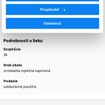
ATC
L
Cytostatiká a imunomodulátory
Prispôsobiť
L02
Endokrinná liečba
L02A
Hormóny a príbuzné liečivá
L02AE
Analógy hormónu uvoľňujúceho gonadotropín
Odmietnuť
L02AE03
Goserelín
Podrobnosti o lieku
Exspirácia
36
Druh obalu
striekačka injekčná naplnená
Podanie
subkutánne použitie