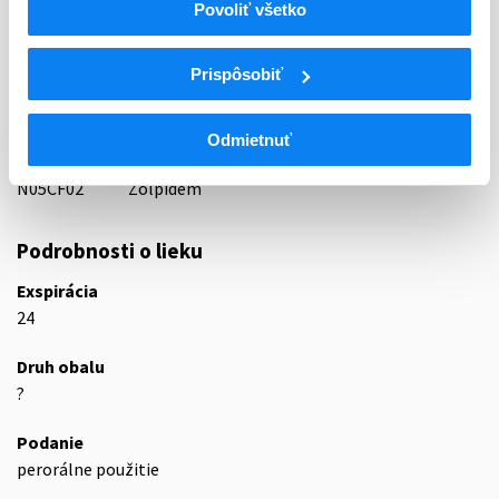
Povoliť všetko
57 - HYPNOTICA, SEDATIVA
ATC
Prispôsobiť
N
Centrálna nervová sústava
N05
Psycholeptiká
N05C
Hypnotiká a sedatíva
Odmietnuť
N05CF
Liečivá príbuzné benzodiazepínu
N05CF02
Zolpidem
Podrobnosti o lieku
Exspirácia
24
Druh obalu
?
Podanie
perorálne použitie