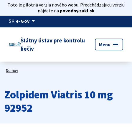
Toto je pilotná verzia nového webu. Predchádzajúcu verziu
nájdete na
povodny.sukl.sk
arrow_drop_down
SK
e-Gov
Štátny ústav pre kontrolu
menu
Menu
liečiv
Domov
Zolpidem Viatris 10 mg
92952