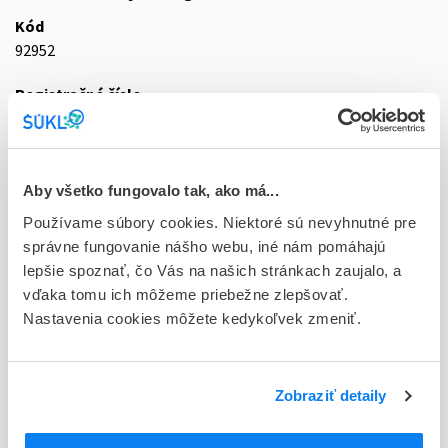
Kód
92952
Registračné číslo
57/0278/05-S
Doplnok
tbl flm 7x10 mg (blister PVC/Al)
Aby všetko fungovalo tak, ako má...
Používame súbory cookies. Niektoré sú nevyhnutné pre
Stav
správne fungovanie nášho webu, iné nám pomáhajú
D - Registrácia bez obmedzenia platnosti
lepšie spoznať, čo Vás na našich stránkach zaujalo, a
vďaka tomu ich môžeme priebežne zlepšovať.
Typ registračnej procedúry
Nastavenia cookies môžete kedykoľvek zmeniť.
Vzájomné uznávanie (mutual recognition proc.)
Držiteľ, krajina
Viatris Limited, Írsko
Zobraziť detaily
Indikačná skupina