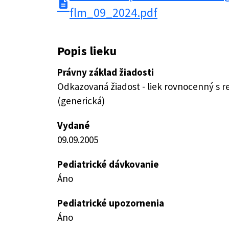
description
flm_09_2024.pdf
Popis lieku
Právny základ žiadosti
Odkazovaná žiadost - liek rovnocenný s 
(generická)
Vydané
09.09.2005
Pediatrické dávkovanie
Áno
Pediatrické upozornenia
Áno