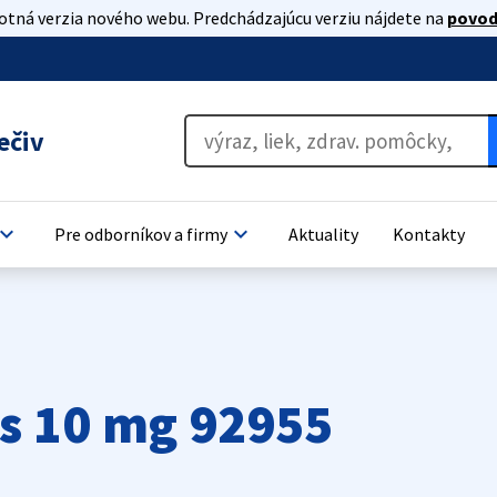
lotná verzia nového webu. Predchádzajúcu verziu nájdete na
povod
ečiv
oard_arrow_down
keyboard_arrow_down
Pre odborníkov a firmy
Aktuality
Kontakty
is 10 mg 92955