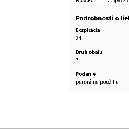
N05CF02
Zolpide
Podrobnosti o li
Exspirácia
24
Druh obalu
?
Podanie
perorálne použitie