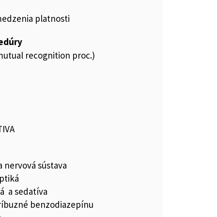
medzenia platnosti
cedúry
utual recognition proc.)
TIVA
a nervová sústava
ptiká
á a sedatíva
príbuzné benzodiazepínu