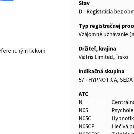
Stav
D - Registrácia bez ob
Typ registračnej pro
Vzájomné uznávanie (m
Držiteľ, krajina
referencným liekom
Viatris Limited, Írsko
Indikačná skupina
57 - HYPNOTICA, SEDA
ATC
N
Centráln
N05
Psychole
N05C
Hypnotik
N05CF
Liečivá 