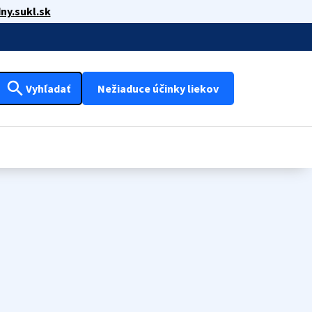
ny.sukl.sk
search
Vyhľadať
Nežiaduce účinky liekov