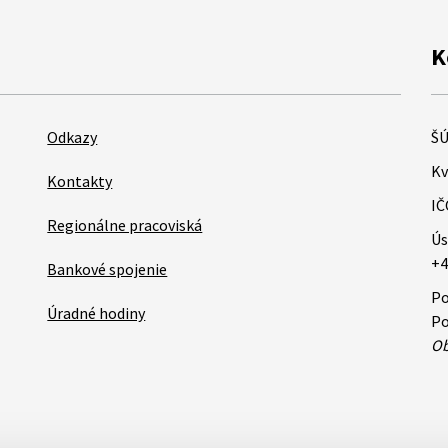
K
Odkazy
ŠÚ
Kv
Kontakty
IČ
Regionálne pracoviská
Ús
+4
Bankové spojenie
Po
Úradné hodiny
Po
Ob