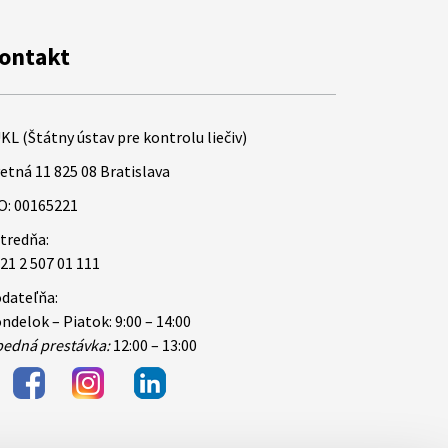
ontakt
KL (Štátny ústav pre kontrolu liečiv)
etná 11 825 08 Bratislava
O: 00165221
tredňa:
21 2 507 01 111
dateľňa:
ndelok – Piatok: 9:00 – 14:00
edná prestávka:
12:00 – 13:00