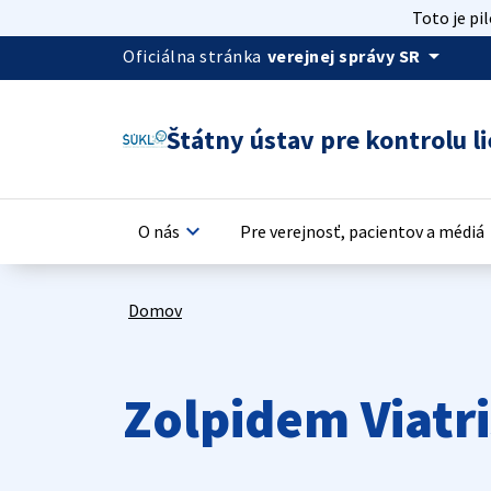
Toto je pi
arrow_drop_down
Oficiálna stránka
verejnej správy SR
Štátny ústav pre kontrolu li
keyboard_arrow_down
keyb
O nás
Pre verejnosť, pacientov a médiá
Domov
Zolpidem Viatr