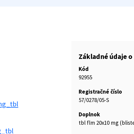
Základné údaje o 
Kód
92955
Registračné číslo
57/0278/05-S
mg_tbl
Doplnok
tbl flm 20x10 mg (blist
g_tbl