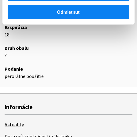
Odmietnuť
Podrobnosti o lieku
Exspirácia
18
Druh obalu
?
Podanie
perorálne použitie
Informácie
Aktuality
Dotazník spokojnosti zákazníka