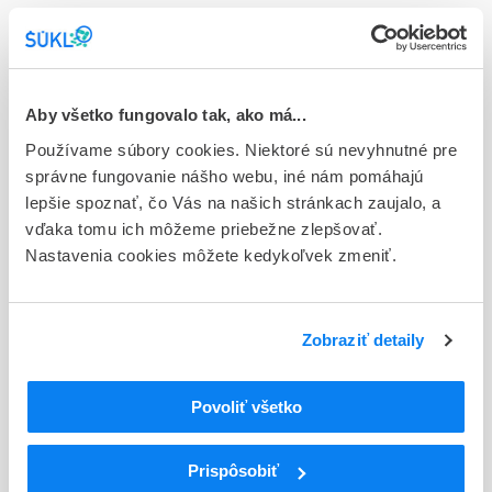
Stav
E - EU registrácia
Typ registračnej procedúry
Aby všetko fungovalo tak, ako má...
Európska
Používame súbory cookies. Niektoré sú nevyhnutné pre
správne fungovanie nášho webu, iné nám pomáhajú
Držiteľ, krajina
lepšie spoznať, čo Vás na našich stránkach zaujalo, a
Novartis Europharm Limited, Írsko
vďaka tomu ich môžeme priebežne zlepšovať.
Nastavenia cookies môžete kedykoľvek zmeniť.
Indikačná skupina
18 - ANTIDIABETICA (VRÁTANE INZULÍNU)
ATC
Zobraziť detaily
A
TRÁVIACI TRAKT A METABOLIZMUS
A10
ANTIDIABETIKÁ
Povoliť všetko
Liečivá znižujúce hladinu glukózy v krvi s
A10B
výnimkou inzulínov
A10BD
Kombinácie perorálnych antidiabetík
Prispôsobiť
A10BD08
Metformín a vildagliptín