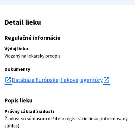
Detail lieku
Regulačné informácie
Výdaj lieku
Viazaný na lekársky predpis
Dokumenty
open_in_new
Databáza Európskej liekovej agentúry
Popis lieku
Právny základ žiadosti
Žiadost so súhlasom držitela registrácie lieku (informovaný
súhlas)