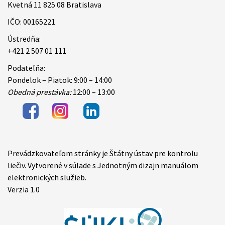
Kvetná 11 825 08 Bratislava
IČO: 00165221
Ústredňa:
+421 2 507 01 111
Podateľňa:
Pondelok – Piatok: 9:00 – 14:00
Obedná prestávka:
12:00 – 13:00
Prevádzkovateľom stránky je Štátny ústav pre kontrolu
Items
liečiv. Vytvorené v súlade s Jednotným dizajn manuálom
elektronických služieb.
Verzia 1.0