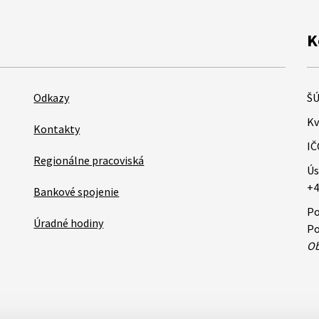
K
Odkazy
ŠÚ
Kv
Kontakty
IČ
Regionálne pracoviská
Ús
+4
Bankové spojenie
Po
Úradné hodiny
Po
Ob