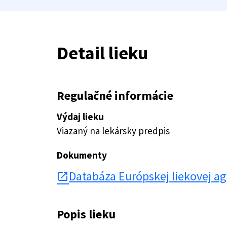
Detail lieku
Regulačné informácie
Výdaj lieku
Viazaný na lekársky predpis
Dokumenty
Databáza Európskej liekovej a
open_in_new
Popis lieku