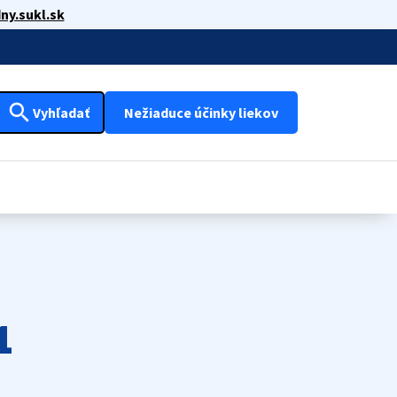
ny.sukl.sk
search
Vyhľadať
Nežiaduce účinky liekov
1