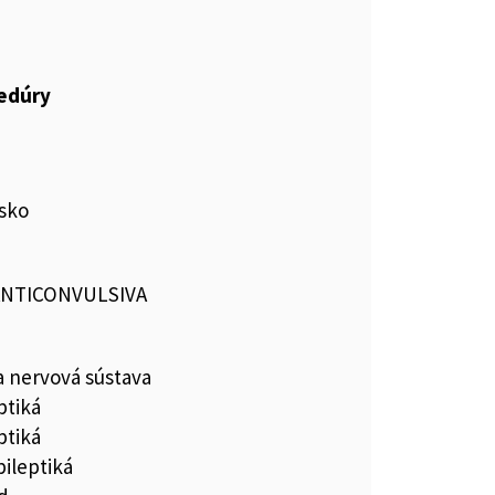
cedúry
sko
 ANTICONVULSIVA
a nervová sústava
ptiká
ptiká
pileptiká