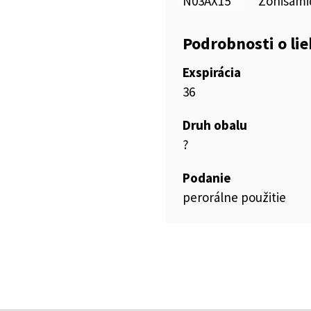
N03AX15
Zonisami
Podrobnosti o li
Exspirácia
36
Druh obalu
?
Podanie
perorálne použitie