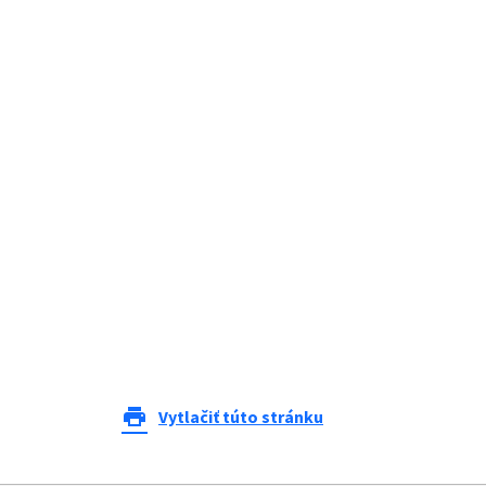
print
Vytlačiť túto stránku