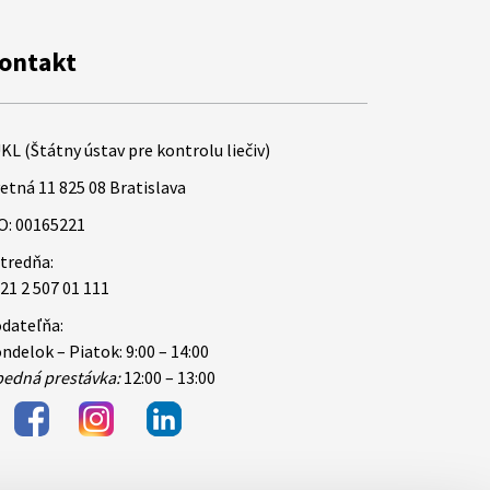
ontakt
KL (Štátny ústav pre kontrolu liečiv)
etná 11 825 08 Bratislava
O: 00165221
tredňa:
21 2 507 01 111
dateľňa:
ndelok – Piatok: 9:00 – 14:00
edná prestávka:
12:00 – 13:00