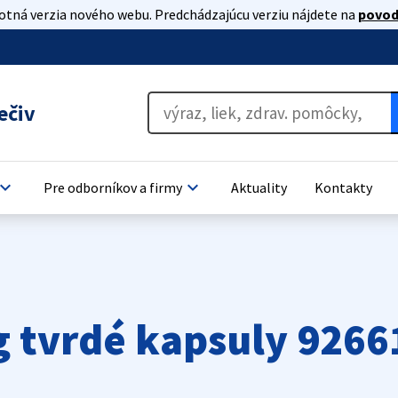
lotná verzia nového webu. Predchádzajúcu verziu nájdete na
povod
ečiv
oard_arrow_down
keyboard_arrow_down
Pre odborníkov a firmy
Aktuality
Kontakty
 tvrdé kapsuly 9266