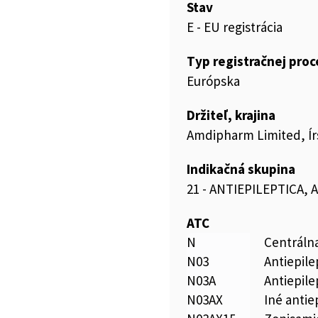
Stav
E - EU registrácia
Typ registračnej pro
Európska
Držiteľ, krajina
Amdipharm Limited, Ír
Indikačná skupina
21 - ANTIEPILEPTICA,
ATC
N
Centráln
N03
Antiepile
N03A
Antiepile
N03AX
Iné antie