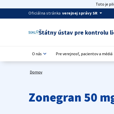
Toto je pi
arrow_drop_down
Oficiálna stránka
verejnej správy SR
Štátny ústav pre kontrolu li
keyboard_arrow_down
keyb
O nás
Pre verejnosť, pacientov a médiá
Domov
Zonegran 50 mg