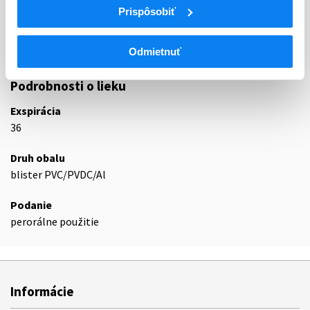
Prispôsobiť
N05C
Hypnotiká a sedatíva
N05CF
Liečivá príbuzné benzodiazepínu
N05CF01
Zopiklón
Odmietnuť
Podrobnosti o lieku
Exspirácia
36
Druh obalu
blister PVC/PVDC/Al
Podanie
perorálne použitie
Informácie