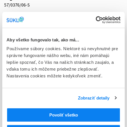
57/0376/06-S
Doplnok
tbl flm 20x7,5 mg (blis. PVC/PVDC/Al)
Stav
Aby všetko fungovalo tak, ako má...
D - Registrácia bez obmedzenia platnosti
Používame súbory cookies. Niektoré sú nevyhnutné pre
Typ registračnej procedúry
správne fungovanie nášho webu, iné nám pomáhajú
Vzájomné uznávanie (mutual recognition proc.)
lepšie spoznať, čo Vás na našich stránkach zaujalo, a
vďaka tomu ich môžeme priebežne zlepšovať.
Držiteľ, krajina
Nastavenia cookies môžete kedykoľvek zmeniť.
Vitabalans Oy, Fínsko
Indikačná skupina
Zobraziť detaily
57 - HYPNOTICA, SEDATIVA
ATC
Povoliť všetko
N
Centrálna nervová sústava
N05
Psycholeptiká