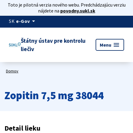
Toto je pilotná verzia nového webu. Predchádzajúcu verziu
nájdete na
povodny.sukl.sk
arrow_drop_down
SK
e-Gov
Štátny ústav pre kontrolu
menu
Menu
liečiv
Domov
Zopitin 7,5 mg 38044
Detail lieku