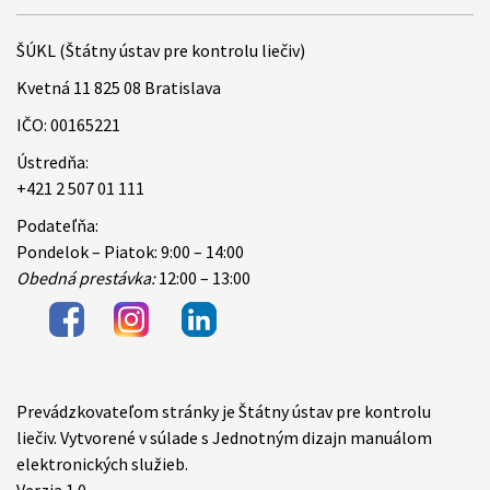
ŠÚKL (Štátny ústav pre kontrolu liečiv)
Kvetná 11 825 08 Bratislava
IČO: 00165221
Ústredňa:
+421 2 507 01 111
Podateľňa:
Pondelok – Piatok: 9:00 – 14:00
Obedná prestávka:
12:00 – 13:00
Prevádzkovateľom stránky je Štátny ústav pre kontrolu
Items
liečiv. Vytvorené v súlade s Jednotným dizajn manuálom
elektronických služieb.