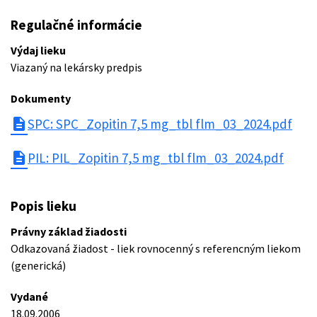
Regulačné informácie
Výdaj lieku
Viazaný na lekársky predpis
Dokumenty
description
SPC: SPC_Zopitin 7,5 mg_tbl flm_03_2024.pdf
description
PIL: PIL_Zopitin 7,5 mg_tbl flm_03_2024.pdf
Popis lieku
Právny základ žiadosti
Odkazovaná žiadost - liek rovnocenný s referencným liekom
(generická)
Vydané
18.09.2006