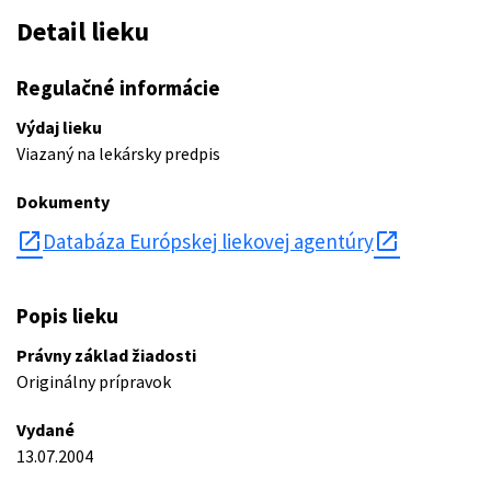
Detail lieku
Regulačné informácie
Výdaj lieku
Viazaný na lekársky predpis
Dokumenty
open_in_new
Databáza Európskej liekovej agentúry
Popis lieku
Právny základ žiadosti
Originálny prípravok
Vydané
13.07.2004