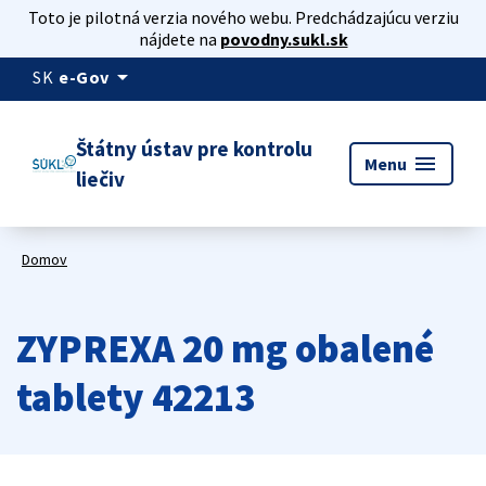
Toto je pilotná verzia nového webu. Predchádzajúcu verziu
nájdete na
povodny.sukl.sk
arrow_drop_down
SK
e-Gov
Štátny ústav pre kontrolu
menu
Menu
liečiv
Domov
ZYPREXA 20 mg obalené
tablety 42213