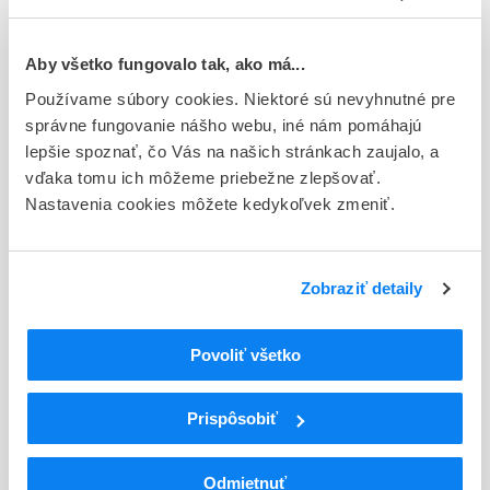
Typ registračnej procedúry
Európska
Aby všetko fungovalo tak, ako má...
Používame súbory cookies. Niektoré sú nevyhnutné pre
Držiteľ, krajina
správne fungovanie nášho webu, iné nám pomáhajú
CHEPLAPHARM Registration GmbH, Nemecko
lepšie spoznať, čo Vás na našich stránkach zaujalo, a
vďaka tomu ich môžeme priebežne zlepšovať.
Indikačná skupina
Nastavenia cookies môžete kedykoľvek zmeniť.
68 - ANTIPSYCHOTICA (NEUROLEPTICA)
ATC
N
Centrálna nervová sústava
Zobraziť detaily
N05
Psycholeptiká
N05A
Antipsychotiká
Povoliť všetko
N05AH
Diazepíny, oxazepíny, tiazepíny a oxepíny
N05AH03
Olanzapín
Prispôsobiť
Podrobnosti o lieku
Odmietnuť
Exspirácia