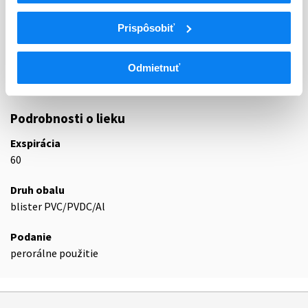
ATC
N
Centrálna nervová sústava
Prispôsobiť
N05
Psycholeptiká
N05A
Antipsychotiká
N05AE
Deriváty indolu
Odmietnuť
N05AE04
Ziprazidón
Podrobnosti o lieku
Exspirácia
60
Druh obalu
blister PVC/PVDC/Al
Podanie
perorálne použitie