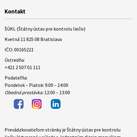
Kontakt
ŠÚKL (Štátny ústav pre kontrolu liečiv)
Kvetná 11 825 08 Bratislava
IČO: 00165221
Ústredňa:
+421 2 507 01 111
Podateľňa:
Pondelok – Piatok: 9:00 – 14:00
Obedná prestávka:
12:00 – 13:00
Prevádzkovateľom stránky je Štátny ústav pre kontrolu
Items