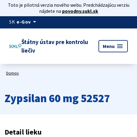
Toto je pilotná verzia nového webu. Predchádzajúcu verziu
nájdete na
povodny.sukl.sk
arrow_drop_down
SK
e-Gov
Štátny ústav pre kontrolu
menu
Menu
liečiv
Domov
Zypsilan 60 mg 52527
Detail lieku