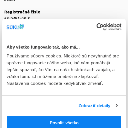
Registračné číslo
68/0451/08-S
Doplnok
cps dur 60x60 mg
Aby všetko fungovalo tak, ako má...
Stav
Používame súbory cookies. Niektoré sú nevyhnutné pre
D - Registrácia bez obmedzenia platnosti
správne fungovanie nášho webu, iné nám pomáhajú
Typ registračnej procedúry
lepšie spoznať, čo Vás na našich stránkach zaujalo, a
Decentralizovaná
vďaka tomu ich môžeme priebežne zlepšovať.
Nastavenia cookies môžete kedykoľvek zmeniť.
Držiteľ, krajina
KRKA, d.d., Novo mesto, Slovinsko
Zobraziť detaily
Indikačná skupina
68 - ANTIPSYCHOTICA (NEUROLEPTICA)
Povoliť všetko