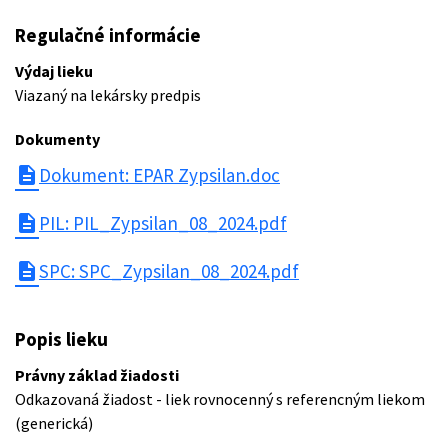
Regulačné informácie
Výdaj lieku
Viazaný na lekársky predpis
Dokumenty
description
Dokument: EPAR Zypsilan.doc
description
PIL: PIL_Zypsilan_08_2024.pdf
description
SPC: SPC_Zypsilan_08_2024.pdf
Popis lieku
Právny základ žiadosti
Odkazovaná žiadost - liek rovnocenný s referencným liekom
(generická)