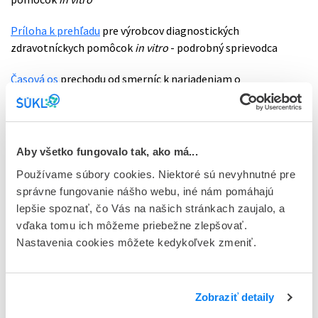
Príloha k prehľadu
pre výrobcov diagnostických
zdravotníckych pomôcok
in vitro
- podrobný sprievodca
Časová os
prechodu od smerníc k nariadeniam o
zdravotníckych pomôckach
Časová os
prechodu od smerníc k nariadeniam o
zdravotníckych pomôckach
in vitro
Aby všetko fungovalo tak, ako má...
Používame súbory cookies. Niektoré sú nevyhnutné pre
Prehľad
pre splnomocnených zástupcov, dovozcov a
správne fungovanie nášho webu, iné nám pomáhajú
distribútorov
lepšie spoznať, čo Vás na našich stránkach zaujalo, a
Prehľad
pre orgány v štátoch mimo EÚ/EHP
vďaka tomu ich môžeme priebežne zlepšovať.
Nastavenia cookies môžete kedykoľvek zmeniť.
Prehľad
pre ekosystém verejného obstarávania
Prehľad
pre zdravotníckych pracovníkov a zdravotnícke
Zobraziť detaily
zariadenia