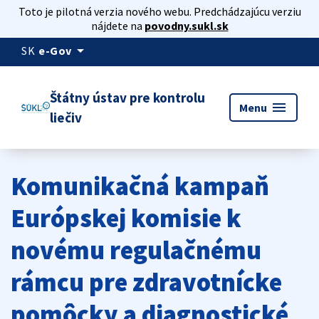
Toto je pilotná verzia nového webu. Predchádzajúcu verziu
nájdete na
povodny.sukl.sk
arrow_drop_down
SK
e-Gov
Štátny ústav pre kontrolu
menu
Menu
liečiv
Komunikačná kampaň
Európskej komisie k
novému regulačnému
rámcu pre zdravotnícke
pomôcky a diagnostické