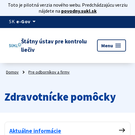
Toto je pilotná verzia nového webu. Predchádzajúcu verziu
nájdete na
povodny.sukl.sk
arrow_drop_down
SK
e-Gov
Štátny ústav pre kontrolu
menu
Menu
liečiv
Domov
Pre odborníkov a firmy
Zdravotnícke pomôcky
east
Aktuálne informácie