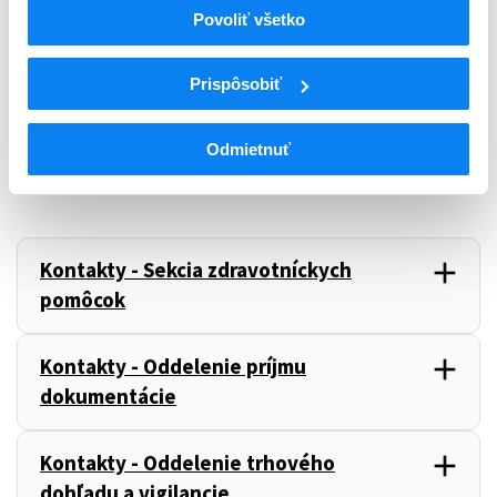
east
Linky
Povoliť všetko
Prispôsobiť
Odmietnuť
add
Kontakty - Sekcia zdravotníckych
,
pomôcok
add
Kontakty - Oddelenie príjmu
,
dokumentácie
add
Kontakty - Oddelenie trhového
,
dohľadu a vigilancie