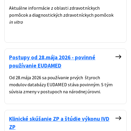
Aktuálne informácie z oblasti zdravotníckych
pomôcok a diagnostických zdravotníckych pomôcok
in vitro
east
Postupy od 28.mája 2026 - povinné
používanie EUDAMED
Od 28.mája 2026 sa používanie prvých štyroch
modulov databázy EUDAMED stáva povinným. S tým
súvisia zmeny v postupoch na národnej úrovni.
east
Klinické skúšanie ZP a štúdie výkonu IVD
ZP