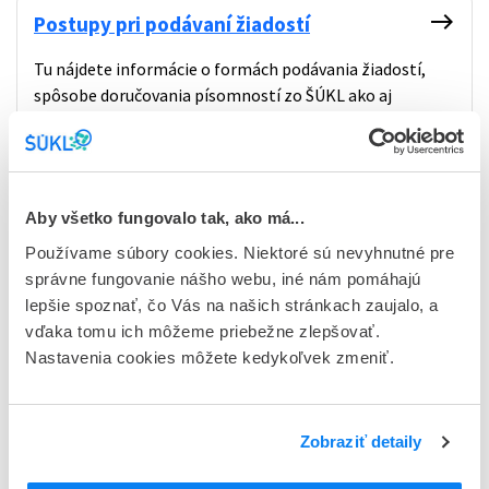
east
Postupy pri podávaní žiadostí
Tu nájdete informácie o formách podávania žiadostí,
spôsobe doručovania písomností zo ŠÚKL ako aj
postup ako požiadať o registráciu distribútora a
vydanie certifikátu voľného predaja (FSC- Free Sale
Certificate).
Aby všetko fungovalo tak, ako má...
Používame súbory cookies. Niektoré sú nevyhnutné pre
east
Zoznam distribútorov ZP/IVD ZP
správne fungovanie nášho webu, iné nám pomáhajú
lepšie spoznať, čo Vás na našich stránkach zaujalo, a
vďaka tomu ich môžeme priebežne zlepšovať.
Nastavenia cookies môžete kedykoľvek zmeniť.
Zobraziť detaily