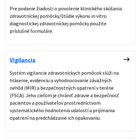
Pre podanie žiadosti o povolenie klinického skúšania
zdravotníckej pomôcky/štúdie výkonu in vitro
diagnostickej zdravotníckej pomôcky použite
príslušné formuláre.
east
Vigilancia
Systém vigilancie zdravotníckych pomôcok slúži na
hlásenie, evidenciu a vyhodnocovanie závažných
nehôd (MIR) a bezpečnostných opatrení v teréne
(FSCA). Jeho cieľom je chrániť zdravie a bezpečnosť
pacientov a používateľov prostredníctvom
systematického hodnotenia udalostí a prijímania
opatrení na predchádzanie ich opakovaniu.