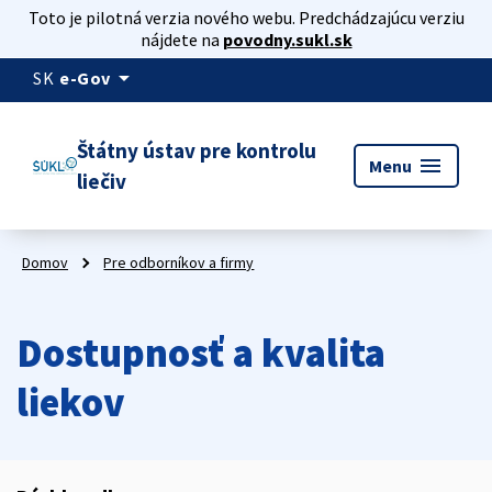
Toto je pilotná verzia nového webu. Predchádzajúcu verziu
nájdete na
povodny.sukl.sk
arrow_drop_down
SK
e-Gov
Štátny ústav pre kontrolu
menu
Menu
liečiv
Domov
Pre odborníkov a firmy
Dostupnosť a kvalita
liekov