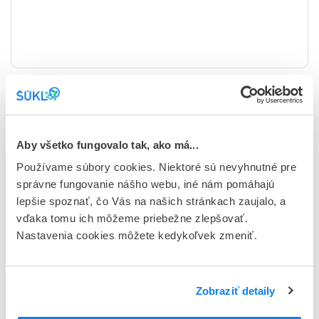
east
Archív
Aby všetko fungovalo tak, ako má...
Používame súbory cookies. Niektoré sú nevyhnutné pre
správne fungovanie nášho webu, iné nám pomáhajú
lepšie spoznať, čo Vás na našich stránkach zaujalo, a
vďaka tomu ich môžeme priebežne zlepšovať.
Nastavenia cookies môžete kedykoľvek zmeniť.
MP 153/2026 pre držiteľa rozhodnutia o
registrácii lieku k predkladaniu komunikácie
Zobraziť detaily
týkajúcej sa prerušenia/zrušenia dodávok