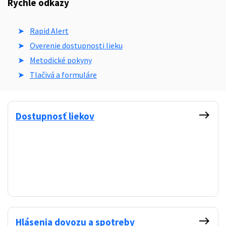
Rýchle odkazy
Rapid Alert
Overenie dostupnosti lieku
Metodické pokyny
Tlačivá a formuláre
east
Dostupnosť liekov
east
Hlásenia dovozu a spotreby