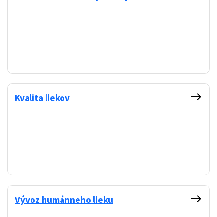
east
Kvalita liekov
east
Vývoz humánneho lieku