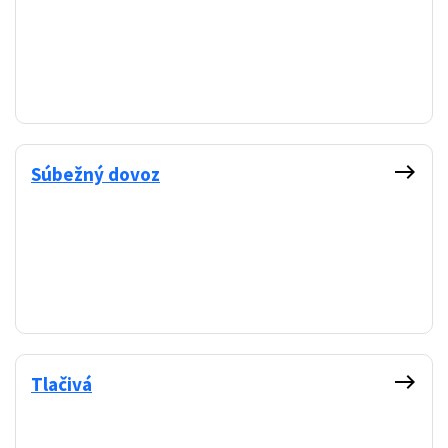
east
Súbežný dovoz
east
Tlačivá