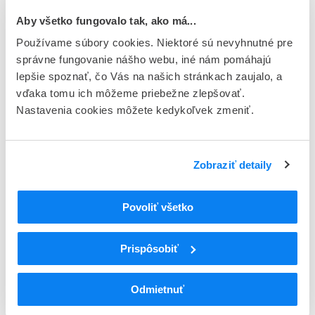
aktualizované národné požiadavky a tiež preklady
textov z Európskeho liekopisu.
Aby všetko fungovalo tak, ako má...
15.07.2026
—
Tlačová správa
Používame súbory cookies. Niektoré sú nevyhnutné pre
správne fungovanie nášho webu, iné nám pomáhajú
lepšie spoznať, čo Vás na našich stránkach zaujalo, a
Prejsť na všetky aktuality
vďaka tomu ich môžeme priebežne zlepšovať.
Nastavenia cookies môžete kedykoľvek zmeniť.
Mimoriadne oznamy
Zobraziť detaily
Stiahnutie lieku LIBTAYO 350 mg koncentrát na
infúzny roztok z trhu
23.07.2026
Povoliť všetko
Stiahnutie lieku Levosimendan FMK z trhu
Prispôsobiť
17.07.2026
Stiahnutie lieku Bendamustine Glenmark z trhu
Odmietnuť
14.07.2026