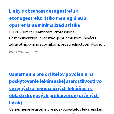
Lieky s obsahom dezogestrelu a
etonogestrelu: riziko meningiómu a
opatrenia na minimalizáciu rizika
DHPC (Direct Healthcare Professional
Communication) predstavuje priamu komunikáciu
zdravotníckym pracovníkom, prostredníctvom ktorej
sú poskytované nové dôležité informácie týkajúce sa
06.08.2026
—
DHPC
bezpečnosti, účinnosti alebo správneho používania
lieku.
Usmernenie pre držiteľov povolenia na
poskytovanie lekárenskej starostlivosti vo
verejných a nemocničných lekárňach v
oblasti drogových prekurzorov (určených
látok)
Usmernenie je určené pre poskytovateľov lekárenskej