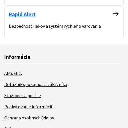
east
Rapid Alert
Bezpečnosť liekov a systém rýchleho varovania
Informácie
Aktuality
Dotazník spokojnosti zákazníka
Sťažnosti a petície
Poskytovanie informácií
Ochrana osobných údajov