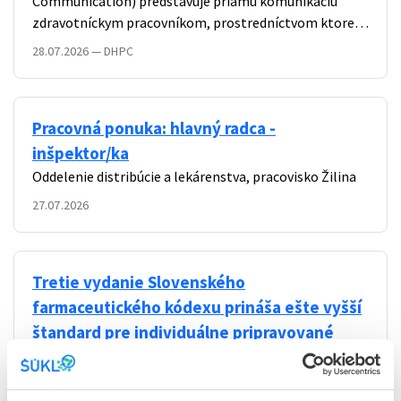
Communication) predstavuje priamu komunikáciu
zdravotníckym pracovníkom, prostredníctvom ktorej
sú poskytované nové dôležité informácie týkajúce sa
28.07.2026
—
DHPC
bezpečnosti, účinnosti alebo správneho používania
lieku.
Pracovná ponuka: hlavný radca -
inšpektor/ka
Oddelenie distribúcie a lekárenstva, pracovisko Žilina
27.07.2026
Tretie vydanie Slovenského
farmaceutického kódexu prináša ešte vyšší
štandard pre individuálne pripravované
lieky
Nové vydanie sa skladá z dvoch častí a obsahuje