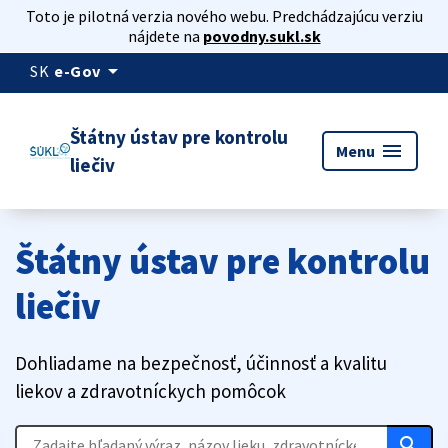
Toto je pilotná verzia nového webu. Predchádzajúcu verziu
nájdete na
povodny.sukl.sk
arrow_drop_down
SK
e-Gov
Štátny ústav pre kontrolu
menu
Menu
liečiv
Štátny ústav pre kontrolu
liečiv
Dohliadame na bezpečnosť, účinnosť a kvalitu
liekov a zdravotníckych pomôcok
search