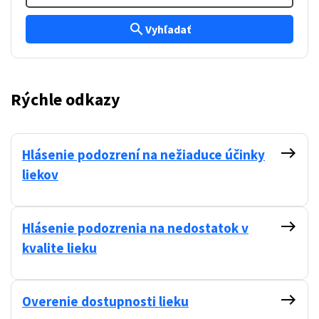
search
Vyhľadať
Rýchle odkazy
east
Hlásenie podozrení na nežiaduce účinky
liekov
east
Hlásenie podozrenia na nedostatok v
kvalite lieku
east
Overenie dostupnosti lieku