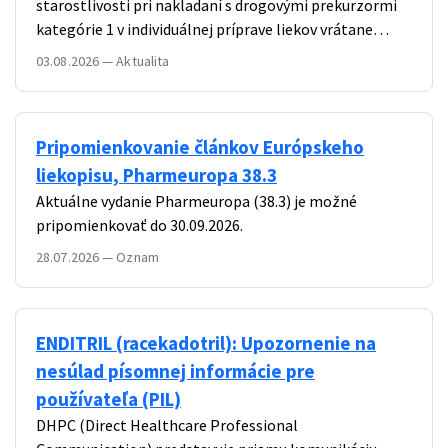
starostlivosti pri nakladaní s drogovými prekurzormi
kategórie 1 v individuálnej príprave liekov vrátane
podmienok na vydanie, zmenu alebo zrušenie
03.08.2026
—
Aktualita
osobitného povolenia v súvislosti s pripravovanou
zmenou európskej legislatívy.
Pripomienkovanie článkov Európskeho
liekopisu, Pharmeuropa 38.3
Aktuálne vydanie Pharmeuropa (38.3) je možné
pripomienkovať do 30.09.2026.
28.07.2026
—
Oznam
ENDITRIL (racekadotril): Upozornenie na
nesúlad písomnej informácie pre
používateľa (PIL)
DHPC (Direct Healthcare Professional