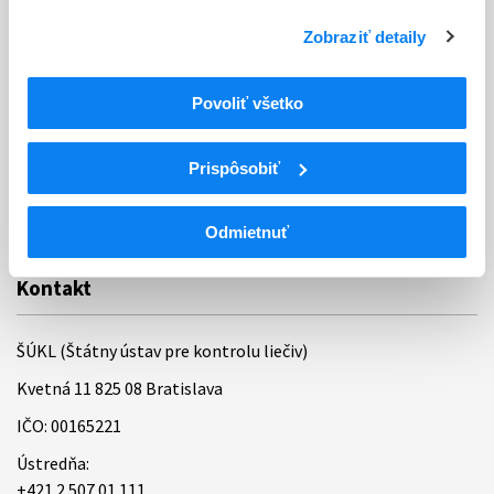
Ochrana osobných údajov
Zobraziť detaily
Odkazy
Kontakty
Povoliť všetko
Regionálne pracoviská
Prispôsobiť
Bankové spojenie
Úradné hodiny
Odmietnuť
Kontakt
ŠÚKL (Štátny ústav pre kontrolu liečiv)
Kvetná 11 825 08 Bratislava
IČO: 00165221
Ústredňa:
+421 2 507 01 111