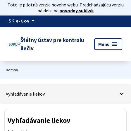
Toto je pilotná verzia nového webu. Predchádzajúcu verziu
nájdete na
povodny.sukl.sk
arrow_drop_down
SK
e-Gov
Štátny ústav pre kontrolu
menu
Menu
liečiv
Domov
Vyhľadávanie liekov
Vyhľadávanie liekov