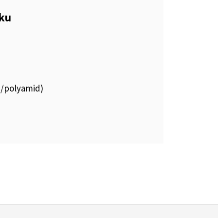
eku
n/polyamid)