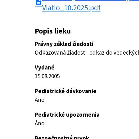
description
Viaflo_10.2025.pdf
Popis lieku
Právny základ žiadosti
Odkazovaná žiadost - odkaz do vedeckých 
Vydané
15.08.2005
Pediatrické dávkovanie
Áno
Pediatrické upozornenia
Áno
Bezpečnostný prvok