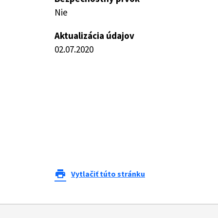
Nie
Aktualizácia údajov
02.07.2020
print
Vytlačiť túto stránku