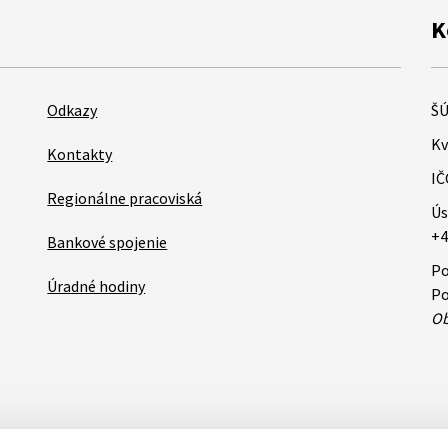
K
Odkazy
ŠÚ
Kv
Kontakty
IČ
Regionálne pracoviská
Ús
+4
Bankové spojenie
Po
Úradné hodiny
Po
Ob