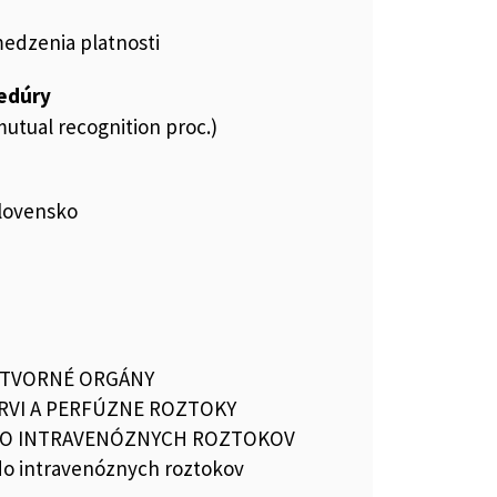
medzenia platnosti
cedúry
utual recognition proc.)
 Slovensko
OTVORNÉ ORGÁNY
RVI A PERFÚZNE ROZTOKY
DO INTRAVENÓZNYCH ROZTOKOV
 do intravenóznych roztokov