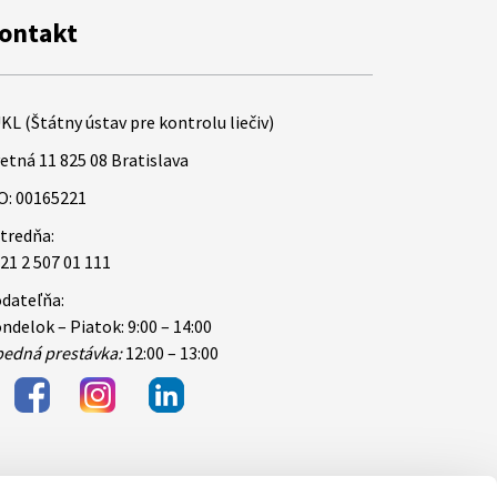
ontakt
KL (Štátny ústav pre kontrolu liečiv)
etná 11 825 08 Bratislava
O: 00165221
tredňa:
21 2 507 01 111
dateľňa:
ndelok – Piatok: 9:00 – 14:00
edná prestávka:
12:00 – 13:00