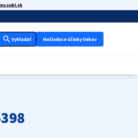
ny.sukl.sk
search
Vyhľadať
Nežiaduce účinky liekov
4398