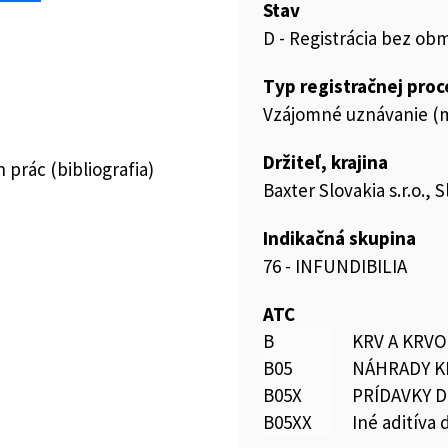
Stav
D - Registrácia bez ob
Typ registračnej pro
Vzájomné uznávanie (m
Držiteľ, krajina
prác (bibliografia)
Baxter Slovakia s.r.o.,
Indikačná skupina
76 - INFUNDIBILIA
ATC
B
KRV A KRV
B05
NÁHRADY K
B05X
PRÍDAVKY 
B05XX
Iné aditíva