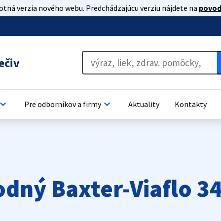
lotná verzia nového webu. Predchádzajúcu verziu nájdete na
povod
ečiv
oard_arrow_down
keyboard_arrow_down
Pre odborníkov a firmy
Aktuality
Kontakty
odný Baxter-Viaflo 3