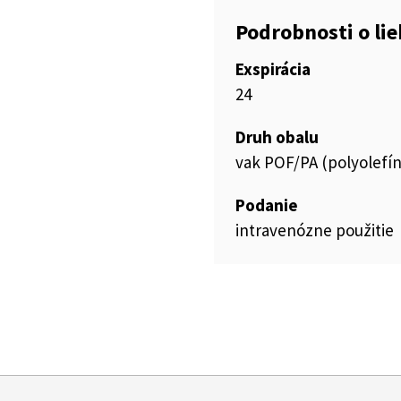
Podrobnosti o li
Exspirácia
24
Druh obalu
vak POF/PA (polyolefí
Podanie
intravenózne použitie