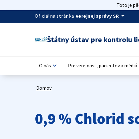
Toto je pi
arrow_drop_down
Oficiálna stránka
verejnej správy SR
Štátny ústav pre kontrolu li
keyboard_arrow_down
keyb
O nás
Pre verejnosť, pacientov a médiá
Domov
0,9 % Chlorid s