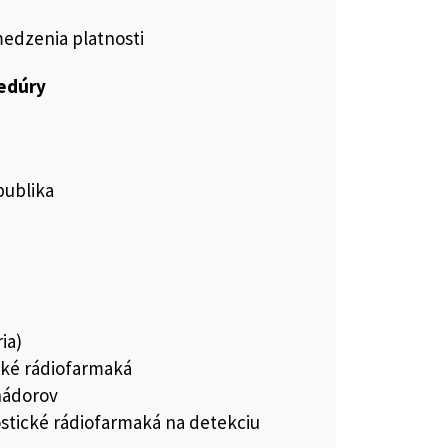
medzenia platnosti
cedúry
publika
ia)
cké rádiofarmaká
nádorov
stické rádiofarmaká na detekciu