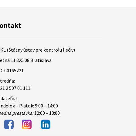
ontakt
KL (Štátny ústav pre kontrolu liečiv)
etná 11 825 08 Bratislava
O: 00165221
tredňa:
21 2 507 01 111
dateľňa:
ndelok – Piatok: 9:00 – 14:00
edná prestávka:
12:00 – 13:00