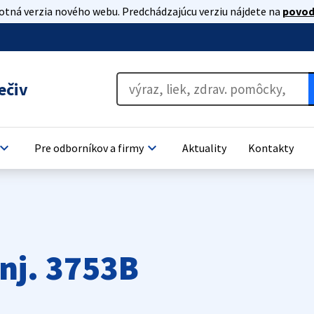
lotná verzia nového webu. Predchádzajúcu verziu nájdete na
povod
ečiv
oard_arrow_down
keyboard_arrow_down
Pre odborníkov a firmy
Aktuality
Kontakty
nj. 3753B