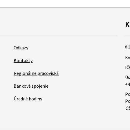
K
Odkazy
ŠÚ
Kv
Kontakty
IČ
Regionálne pracoviská
Ús
+4
Bankové spojenie
Po
Úradné hodiny
Po
Ob