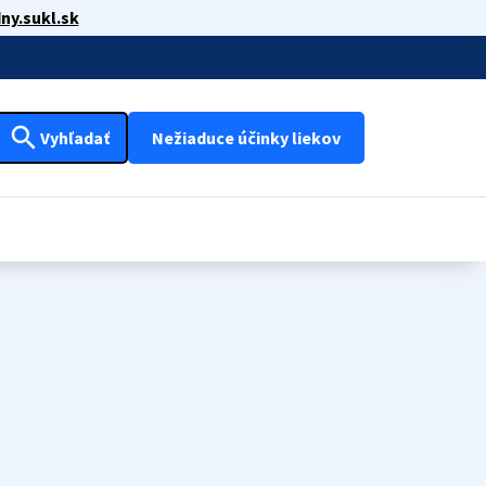
ny.sukl.sk
search
Vyhľadať
Nežiaduce účinky liekov