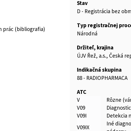
Stav
D - Registrácia bez ob
Typ registračnej pro
prác (bibliografia)
Národná
Držiteľ, krajina
ÚJV Řež, a.s., Česká re
Indikačná skupina
88 - RADIOPHARMACA
ATC
V
Rôzne (vár
V09
Diagnosti
V09I
Detekcia 
Iné diagno
V09IX