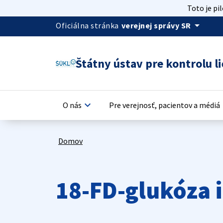
Toto je pi
arrow_drop_down
Oficiálna stránka
verejnej správy SR
Štátny ústav pre kontrolu li
keyboard_arrow_down
keyb
O nás
Pre verejnosť, pacientov a médiá
Domov
18-FD-glukóza i