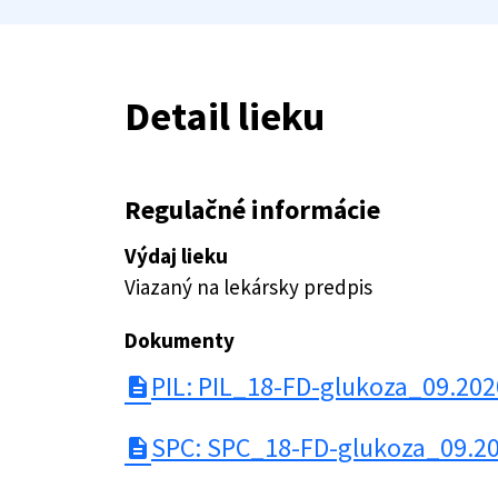
Detail lieku
Regulačné informácie
Výdaj lieku
Viazaný na lekársky predpis
Dokumenty
PIL: PIL_18-FD-glukoza_09.202
description
SPC: SPC_18-FD-glukoza_09.2
description