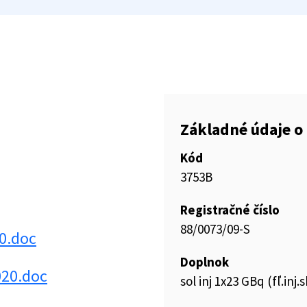
Základné údaje o 
Kód
3753B
Registračné číslo
88/0073/09-S
0.doc
Doplnok
020.doc
sol inj 1x23 GBq (fľ.inj.s