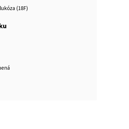
lukóza (18F)
eku
enená