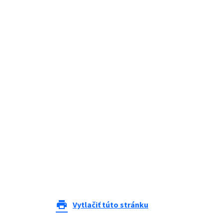
print
Vytlačiť túto stránku