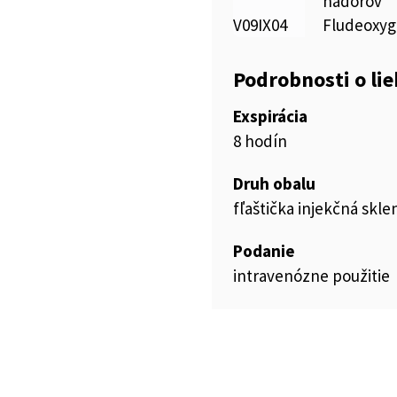
nádorov
V09IX04
Fludeoxyg
Podrobnosti o li
Exspirácia
8 hodín
Druh obalu
fľaštička injekčná skl
Podanie
intravenózne použitie